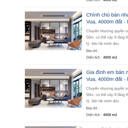
Diện tích :
4000 m2
Chính chủ bán nh
Vua, 4000m đất -
chuyển nhượng quyền sử dụng 4000m đất phố chùa vua diện tích đất 4000m, cách đường trần khát chân
50m. có thể xây 9 tầng t
tỷ. liên hệ minh đức
Địa chỉ :
Diện tích :
4000 m2
Gia đình em bán 
Vua, 4000m đất -
chuyển nhượng quyền sử dụng 4000m đất phố chùa vua diện tích đất 4000m, cách đường trần khát chân
50m. có thể xây 9 tầng t
tỷ. liên hệ minh đức
Địa chỉ :
Diện tích :
4000 m2