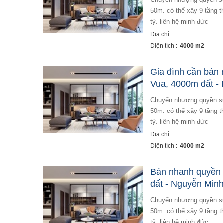
50m. có thể xây 9 tầng t
tỷ. liên hệ minh đức
Địa chỉ :
Diện tích :
4000 m2
Gia đình cần bán
Vua, 4000m đất -
chuyển nhượng quyền sử dụng 4000m đất phố chùa vua diện tích đất 4000m, cách đường trần khát chân
50m. có thể xây 9 tầng t
tỷ. liên hệ minh đức
Địa chỉ :
Diện tích :
4000 m2
Bán nhanh quyền 
đất - Nguyễn Min
chuyển nhượng quyền sử dụng 4000m đất phố chùa vua diện tích đất 4000m, cách đường trần khát chân
50m. có thể xây 9 tầng t
tỷ. liên hệ minh đức