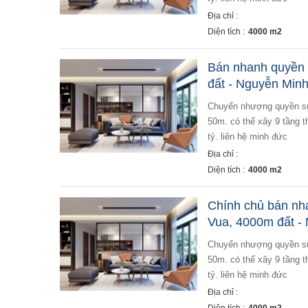
Địa chỉ :
Diện tích :
4000 m2
Bán nhanh quyền 
đất - Nguyễn Min
chuyển nhượng quyền sử dụng 4000m đất phố chùa vua diện tích đất 4000m, cách đường trần khát chân
50m. có thể xây 9 tầng t
tỷ. liên hệ minh đức
Địa chỉ :
Diện tích :
4000 m2
Chính chủ bán nh
Vua, 4000m đất -
chuyển nhượng quyền sử dụng 4000m đất phố chùa vua diện tích đất 4000m, cách đường trần khát chân
50m. có thể xây 9 tầng t
tỷ. liên hệ minh đức
Địa chỉ :