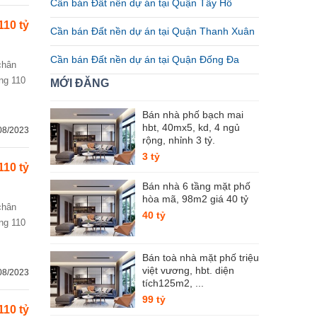
Cần bán Đất nền dự án tại Quận Tây Hồ
110 tỷ
Cần bán Đất nền dự án tại Quận Thanh Xuân
Cần bán Đất nền dự án tại Quận Đống Đa
ng 110
MỚI ĐĂNG
Bán nhà phố bạch mai
hbt, 40mx5, kd, 4 ngủ
08/2023
rộng, nhỉnh 3 tỷ.
3 tỷ
110 tỷ
Bán nhà 6 tầng mặt phố
hòa mã, 98m2 giá 40 tỷ
40 tỷ
ng 110
Bán toà nhà mặt phố triệu
việt vương, hbt. diện
08/2023
tích125m2, ...
99 tỷ
110 tỷ