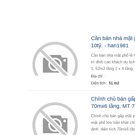
Cần bán nhà mặt 
10tỷ. - han1981
cần bán nhà mặt phố lê hồng phong, ba đình 51m2, 4t, 10tỷ vị trí đẹp: - trung tâm ba đình, gần lăng bác. - vị
trí đỉnh cao khách du lị
1, 52m2 tầng 2 x 4 tầng, 
Địa chỉ :
Diện tích :
51 m2
Chính chủ bán gấp
70mx6 tầng, MT 
chính chủ bán gấp mặt phố trần khát chân giá 25.5 tỷ, 70mx6 tầng, mt 7,7m. vị trí ngôi nhà tuyệt đẹp ngay
mặt phố lớn trần khát ch
định. diện tích 70mx6 tầ