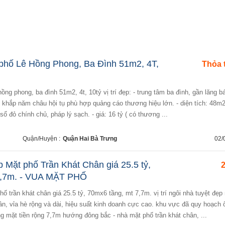
phố Lê Hồng Phong, Ba Đình 51m2, 4T,
Thỏa 
ch khắp năm châu hội tụ phù hợp quảng cáo thương hiệu lớn. - diện tích: 48m
sổ đỏ chính chủ, pháp lý sạch. - giá: 16 tỷ ( có thương ...
Quận/Huyện :
Quận Hai Bà Trưng
02/
 Mặt phố Trần Khát Chân giá 25.5 tỷ,
2
7,7m. - VUA MẶT PHỐ
ân, vỉa hè rộng và dài, hiệu suất kinh doanh cực cao. khu vực đã quy hoạch 
ng mặt tiền rộng 7,7m hướng đông bắc - nhà mặt phố trần khát chân, ...