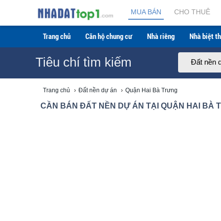
Cần bán Đất nền dự án tại Quận Hai Bà Trưng giá rẻ
MUA BÁN
CHO THUÊ
Trang chủ
Căn hộ chung cư
Nhà riêng
Nhà biệt th
Tiêu chí tìm kiếm
Đất nền 
Trang chủ
›
Đất nền dự án
›
Quận Hai Bà Trưng
CẦN BÁN ĐẤT NỀN DỰ ÁN TẠI QUẬN HAI BÀ T