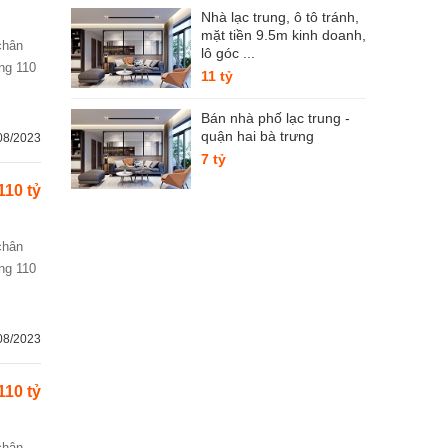
Nhà lạc trung, ô tô tránh,
mặt tiền 9.5m kinh doanh,
lô góc ...
ng 110
11 tỷ
Bán nhà phố lạc trung -
quận hai bà trưng
08/2023
7 tỷ
110 tỷ
ng 110
08/2023
110 tỷ