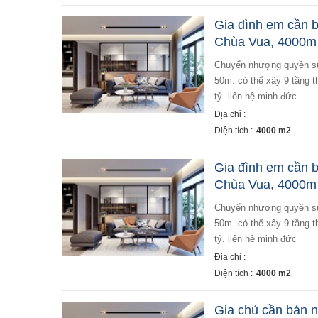
Gia đình em cần 
Chùa Vua, 4000m 
chuyển nhượng quyền sử dụng 4000m đất phố chùa vua diện tích đất 4000m, cách đường trần khát chân
50m. có thể xây 9 tầng t
tỷ. liên hệ minh đức
Địa chỉ :
Diện tích :
4000 m2
Gia đình em cần 
Chùa Vua, 4000m 
chuyển nhượng quyền sử dụng 4000m đất phố chùa vua diện tích đất 4000m, cách đường trần khát chân
50m. có thể xây 9 tầng t
tỷ. liên hệ minh đức
Địa chỉ :
Diện tích :
4000 m2
Gia chủ cần bán 