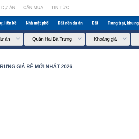
 mới nhất 2026.
DỰ ÁN
CẦN MUA
TIN TỨC
ự, liền kề
Nhà mặt phố
Đất nền dự án
Đất
Trang trại, khu n
dự án
Quận Hai Bà Trưng
Khoảng giá
RƯNG GIÁ RẺ MỚI NHẤT 2026.