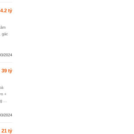
4.2 tỷ
 tâm
, gác
03/2024
39 tỷ
ớn +
 ...
03/2024
21 tỷ