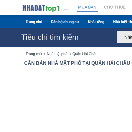
Cần bán Nhà mặt phố tại Quận Hải Châu giá rẻ mới 
MUA BÁN
CHO THUÊ
Trang chủ
Căn hộ chung cư
Nhà riêng
Nhà biệt th
Tiêu chí tìm kiếm
Nhà
Trang chủ
›
Nhà mặt phố
›
Quận Hải Châu
CẦN BÁN NHÀ MẶT PHỐ TẠI QUẬN HẢI CHÂU G