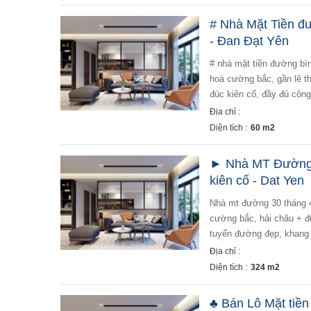
# Nhà Mặt Tiền đ
- Đan Đạt Yên
# nhà mặt tiền đường bì
hoà cường bắc, gần lê t
đúc kiên cố, đầy đủ công
Địa chỉ :
Diện tích :
60 m2
► Nhà MT Đường 3
kiên cố - Dat Yen
nhà mt đường 30 tháng 4 324m2, ngang 10, 4.5 tầng kiên cố + bán nhà mặt tiền đường 30 tháng 4, hoà
cường bắc, hải châu + đư
tuyến đường đẹp, khang 
Địa chỉ :
Diện tích :
324 m2
♣ Bán Lô Mặt tiề