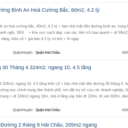
ường Bình An Hoà Cường Bắc, 60m2, 4.2 tỷ
nh an hoà cường bắc, 60m2, 4.2 tỷ + bán nhà mặt tiền đường bình an, trung
hanh nghị, 30/4… + khu vực sạch đẹp, cao ráo, tiện ích bao quanh + dt 59m2
 năng, kiên cố + giá bán 4.2 tỷ có bớt + lh ngay
Quận/Huyện :
Quận Hải Châu
04/
0 Tháng 4 324m2, ngang 10, 4.5 tầng
ờng trục chính trung tâm thành phố, nơi đặt trụ sở của các doanh nghiệp, l
trang + dt 324m2 ngang 10m, nhà 4 tầng xây trên dt 220m, dt sàn 820m, đang
Quận/Huyện :
Quận Hải Châu
03/
n Đường 2 tháng 9 Hải Châu, 205m2 ngang