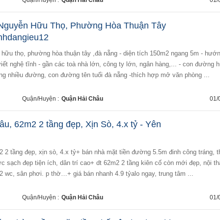
Quận/Huyện :
Quận Hải Châu
01/
n Nguyễn Hữu Thọ, Phường Hòa Thuận Tây
nhdangieu12
iết nghệ tĩnh - gần các toà nhà lớn, công ty lớn, ngân hàng,... - con đường 
ng nhiều đường, con đường tên tuổi đà nẵng -thích hợp mở văn phòng ...
Quận/Huyện :
Quận Hải Châu
01/
âu, 62m2 2 tầng đẹp, Xịn Sò, 4.x tỷ - Yên
 sạch đẹp tiện ích, dân trí cao+ dt 62m2 2 tầng kiên cố còn mới đẹp, nội th
2 wc, sân phơi. p thờ…+ giá bán nhanh 4.9 tỷalo ngay, trung tâm ...
Quận/Huyện :
Quận Hải Châu
01/