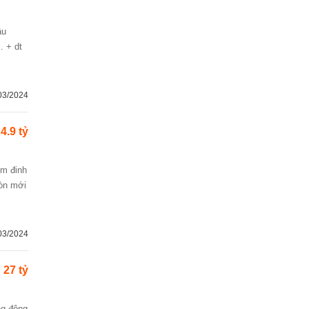
… + dt
03/2024
4.9 tỷ
còn mới
03/2024
27 tỷ