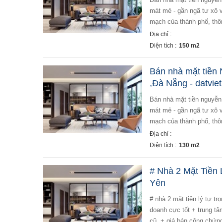
mát mẻ - gần ngã tư xô v
mạch của thành phố, thô
Địa chỉ :
Diện tích :
150 m2
Bán nhà mặt tiề
,Đà Nẵng - datvie
bán nhà mặt tiền nguyễn hữu thọ, phường hòa thuận tây ,đà nẵng - diện tích 130m2 ngang 5m - hướng đông
mát mẻ - gần ngã tư xô v
mạch của thành phố, thô
Địa chỉ :
Diện tích :
130 m2
# Nhà 2 Mặt Tiền 
Yên
# nhà 2 mặt tiền lý tự t
doanh cực tốt + trung tâ
cũ. + giá bán công chứng