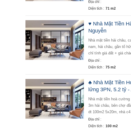
Địa chỉ :
Diện tích :
71 m2
♥ Nhà Mặt Tiền Hả
Nguyễn
nhà mặt tiền hải châu, ca văn thỉnh, 75m2, 4.x tỷ + bán nhà mặt tiền đường 5.5m ca văn thỉnh hoà cường
nam, hải châu, gần tố h
chỉ tính giá đất + giá chà
Địa chỉ :
Diện tích :
75 m2
♣ Nhà Mặt Tiền 
lửng 3PN, 5.2 tỷ -
nhà mặt tiền hoà cường nam đoàn quý phi, 100m2 gác lửng 3pn, 5.2 tỷ + bán nhà mặt tiền đường 5.5m lề
3m hải châu, bên chợ đầ
dt 100m2 5x20m, nhà c4 g
Địa chỉ :
Diện tích :
100 m2