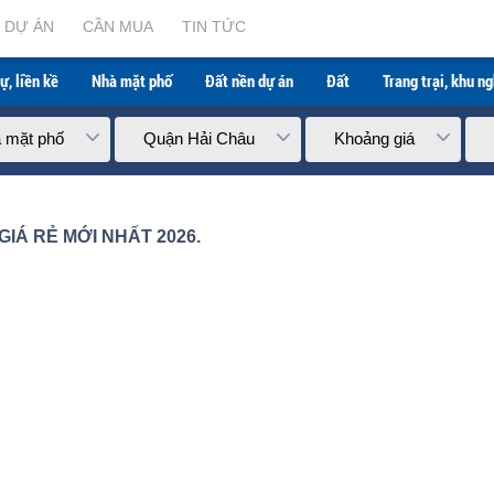
nhất 2026.
DỰ ÁN
CẦN MUA
TIN TỨC
ự, liền kề
Nhà mặt phố
Đất nền dự án
Đất
Trang trại, khu n
 mặt phố
Quận Hải Châu
Khoảng giá
IÁ RẺ MỚI NHẤT 2026.