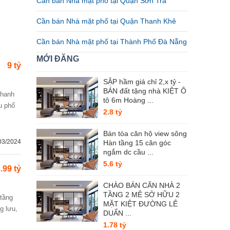
Cần bán Nhà mặt phố tại Quận Sơn Trà
Cần bán Nhà mặt phố tại Quận Thanh Khê
Cần bán Nhà mặt phố tại Thành Phố Đà Nẵng
MỚI ĐĂNG
9 tỷ
SẬP hầm giá chỉ 2,x tỷ -
BÁN đất tặng nhà KIỆT Ô
tô 6m Hoàng ...
u phố
2.8 tỷ
Bán tòa căn hộ view sông
03/2024
Hàn tầng 15 căn góc
ngắm dc cầu ...
5.6 tỷ
.99 tỷ
CHÀO BÁN CĂN NHÀ 2
TẦNG 2 MÊ SỞ HỮU 2
MẶT KIỆT ĐƯỜNG LÊ
g lưu,
DUẨN ...
1.78 tỷ