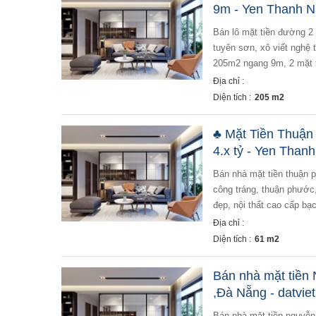
9m - Yen Thanh 
bán lô mặt tiền đường 2 tháng 9 hải châu, 205m2 ngang 9m + bán lô mặt tiền đường 2 tháng 9 gần cầu
tuyên sơn, xô viết nghệ 
205m2 ngang 9m, 2 mặt t
Địa chỉ :
Diện tích :
205 m2
♣ Mặt Tiền Thuận
4.x tỷ - Yen Than
bán nhà mặt tiền thuận phước hải châu, 62m2 2 tầng đẹp, xịn sò, 4.x tỷ+ bán nhà mặt tiền đường 5.5m đinh
công tráng, thuận phước,
đẹp, nội thất cao cấp bạ
Địa chỉ :
Diện tích :
61 m2
Bán nhà mặt tiề
,Đà Nẵng - datvie
bán nhà mặt tiền nguyễn hữu thọ, phường hòa thuận tây ,đà nẵng - diện tích 150m2 ngang 5m - hướng đông