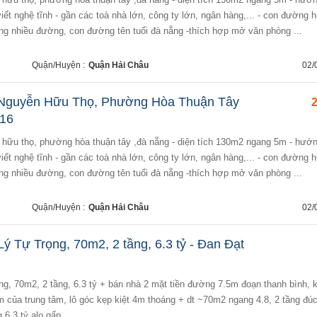
iết nghệ tĩnh - gần các toà nhà lớn, công ty lớn, ngân hàng,... - con đường 
ng nhiều đường, con đường tên tuổi đà nẵng -thích hợp mở văn phòng ...
Quận/Huyện :
Quận Hải Châu
02/
n Nguyễn Hữu Thọ, Phường Hòa Thuận Tây
2
t16
iết nghệ tĩnh - gần các toà nhà lớn, công ty lớn, ngân hàng,... - con đường 
ng nhiều đường, con đường tên tuổi đà nẵng -thích hợp mở văn phòng ...
Quận/Huyện :
Quận Hải Châu
02/
Lý Tự Trọng, 70m2, 2 tầng, 6.3 tỷ - Đan Đạt
rọng, 70m2, 2 tầng, 6.3 tỷ + bán nhà 2 mặt tiền đường 7.5m đoạn thanh bình, 
m của trung tâm, lô góc kẹp kiệt 4m thoáng + dt ~70m2 ngang 4.8, 2 tầng đúc
 6.3 tỷ alo gấp