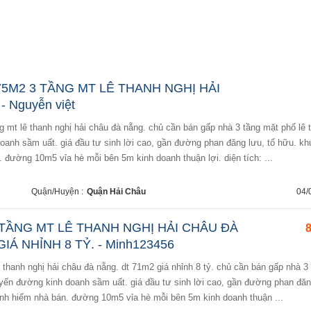
 75M2 3 TẦNG MT LÊ THANH NGHỊ HẢI
 Nguyễn việt
oanh sầm uất. giá đầu tư sinh lời cao, gần đường phan đăng lưu, tố hữu. kh
 đường 10m5 vỉa hè mỗi bên 5m kinh doanh thuận lợi. diện tích: ...
Quận/Huyện :
Quận Hải Châu
04/
TẦNG MT LÊ THANH NGHỊ HẢI CHÂU ĐÀ
8
IÁ NHỈNH 8 TỶ. - Minh123456
uyến đường kinh doanh sầm uất. giá đầu tư sinh lời cao, gần đường phan đăn
anh hiếm nhà bán. đường 10m5 vỉa hè mỗi bên 5m kinh doanh thuận ...