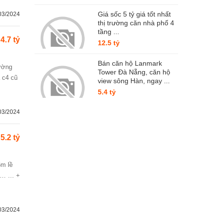
Giá sốc 5 tỷ giá tốt nhất
03/2024
thị trường căn nhà phố 4
tầng ...
4.7 tỷ
12.5 tỷ
Bán căn hộ Lanmark
Tower Đà Nẵng, căn hộ
 c4 cũ
view sông Hàn, ngay ...
5.4 tỷ
03/2024
5.2 tỷ
á…. … +
03/2024