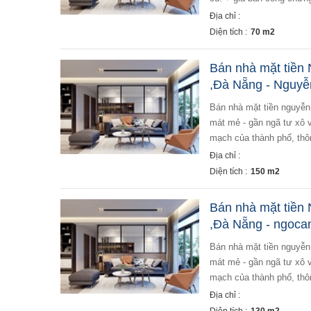
Địa chỉ :
Diện tích :
70 m2
Bán nhà mặt tiề
,Đà Nẵng - Nguyễ
bán nhà mặt tiền nguyễn hữu thọ, phường hòa thuận tây ,đà nẵng - diện tích 150m2 ngang 5m - hướng đông
mát mẻ - gần ngã tư xô v
mạch của thành phố, thô
Địa chỉ :
Diện tích :
150 m2
Bán nhà mặt tiề
,Đà Nẵng - ngoca
bán nhà mặt tiền nguyễn hữu thọ, phường hòa thuận tây ,đà nẵng - diện tích 130m2 ngang 5m - hướng đông
mát mẻ - gần ngã tư xô v
mạch của thành phố, thô
Địa chỉ :