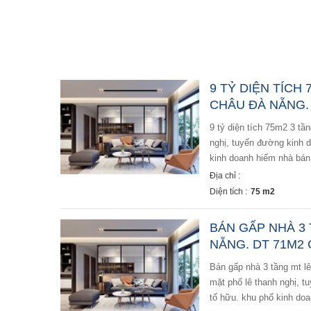
9 TỶ DIỆN TÍCH
CHÂU ĐÀ NẴNG. -
9 tỷ diện tích 75m2 3 tầng mt lê thanh nghị hải châu đà nẵng. chủ cần bán gấp nhà 3 tầng mặt phố lê thanh
nghị, tuyến đường kinh d
kinh doanh hiếm nhà bán.
Địa chỉ :
Diện tích :
75 m2
BÁN GẤP NHÀ 3 
NẴNG. DT 71M2 G
bán gấp nhà 3 tầng mt lê thanh nghị hải châu đà nẵng. dt 71m2 giá nhỉnh 8 tỷ. chủ cần bán gấp nhà 3 tầng
mặt phố lê thanh nghị, t
tố hữu. khu phố kinh do