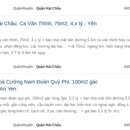
Quận/Huyện :
Quận Hải Châu
04/
i Châu, Ca Văn Thỉnh, 75m2, 4.x tỷ - Yên
ữu, phan đăng lưu, các trương đại học… + dt 75m2, ngang 5m, hiện trạng nhà
o bán, 4.7 tỷ tl liên hệ ngay
Quận/Huyện :
Quận Hải Châu
04/
Hoà Cường Nam Đoàn Quý Phi, 100m2 gác
 An Yen
u mối, gần công viên, cầu tuyên sơn, đại học kiến trúc và ngoại ngữ, đông 
ác lửng kiên cố, sạch sẽ, 3 pn, sân thượng… + giá bán 5.2 tỷ lh: tlcc
Quận/Huyện :
Quận Hải Châu
04/