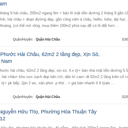
Nam
tĩnh, hải châu + đoạn đường đẹp, gần công viên á châu, hellio, lotte, đại học
hoáng, (có thể mở rộng, mua thêm 100m2 phía sau để có lô đất hơn ...
Quận/Huyện :
Quận Hải Châu
03/
 Phước Hải Châu, 62m2 2 tầng đẹp, Xịn Sò,
h Nam
 hải châu+ khu vực sạch đẹp tiện ích, dân trí cao+ dt 62m2 2 tầng kiên cố 
c tỷ+ pk bếp, 2pn 2 wc, sân phơi. p thờ…+ giá bán nhanh 4.9 tỷalo ...
Quận/Huyện :
Quận Hải Châu
02/
n Nguyễn Hữu Thọ, Phường Hòa Thuận Tây
t12