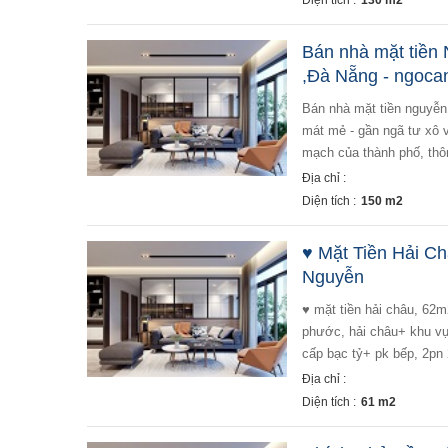
Diện tích :
130 m2
Bán nhà mặt tiề
,Đà Nẵng - ngoca
bán nhà mặt tiền nguyễn hữu thọ, phường hòa thuận tây ,đà nẵng - diện tích 150m2 ngang 5m - hướng đông
mát mẻ - gần ngã tư xô v
mạch của thành phố, thô
Địa chỉ :
Diện tích :
150 m2
♥ Mặt Tiền Hải Ch
Nguyễn
♥ mặt tiền hải châu, 62m2 2 tầng đẹp, xịn sò, 4.x tỷ+ bán nhà mặt tiền đường 5.5m đinh công tráng, thuận
phước, hải châu+ khu vực
cấp bạc tỷ+ pk bếp, 2pn 
Địa chỉ :
Diện tích :
61 m2