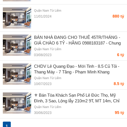
Quận Nam Từ Liêm
880 tỷ
11/01/2024
BÁN NHÀ ĐANG CHO THUÊ 45TR/THÁNG -
GIÁ CHÀO 6 TỶ - HẰNG 0988183187 - Chung
0936206176
Quận Nam Từ Liêm
6 tỷ
03/08/2023
CHDV Lê Quang Đạo - Mới Tinh - 8.5 Củ Tỏi -
Thang Máy - 7 Tầng - Phạm Minh Khang
Quận Nam Từ Liêm
8.5 tỷ
10/07/2023
⚜️ Bán Tòa Khách Sạn Phố Lê Đức Thọ, Mỹ
Đình, 3 Sao, Lộng lẫy 210m2 9T, MT 14m, Chỉ
95 Tỷ ⚜️ - Nguyễn Việt Phương
Quận Nam Từ Liêm
95 tỷ
30/06/2023
1