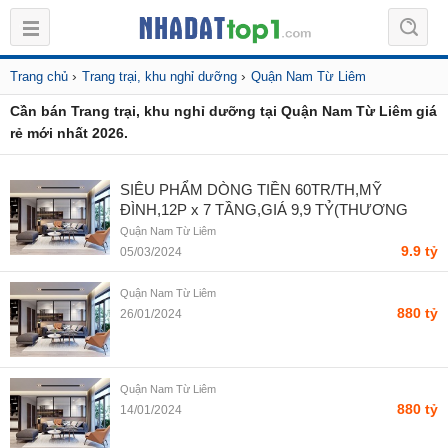
›
›
Trang chủ
Trang trại, khu nghỉ dưỡng
Quận Nam Từ Liêm
Cần bán Trang trại, khu nghỉ dưỡng tại Quận Nam Từ Liêm giá
rẻ mới nhất 2026.
SIÊU PHẨM DÒNG TIỀN 60TR/TH,MỸ
ĐÌNH,12P x 7 TẦNG,GIÁ 9,9 TỶ(THƯƠNG
LƯỢNG) - Phạm Văn Tuấn
Quận Nam Từ Liêm
9.9 tỷ
05/03/2024
Quận Nam Từ Liêm
880 tỷ
26/01/2024
Quận Nam Từ Liêm
880 tỷ
14/01/2024