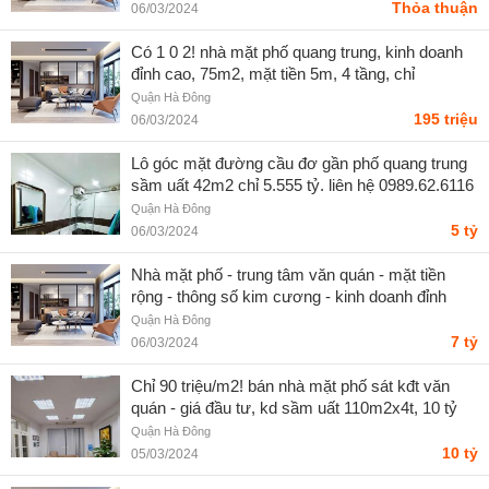
Thỏa thuận
06/03/2024
Có 1 0 2! nhà mặt phố quang trung, kinh doanh
đỉnh cao, 75m2, mặt tiền 5m, 4 tầng, chỉ
195tr/m2
Quận Hà Đông
195 triệu
06/03/2024
Lô góc mặt đường cầu đơ gần phố quang trung
sầm uất 42m2 chỉ 5.555 tỷ. liên hệ 0989.62.6116
Quận Hà Đông
5 tỷ
06/03/2024
Nhà mặt phố - trung tâm văn quán - mặt tiền
rộng - thông số kim cương - kinh doanh đỉnh
Quận Hà Đông
7 tỷ
06/03/2024
Chỉ 90 triệu/m2! bán nhà mặt phố sát kđt văn
quán - giá đầu tư, kd sầm uất 110m2x4t, 10 tỷ
Quận Hà Đông
10 tỷ
05/03/2024