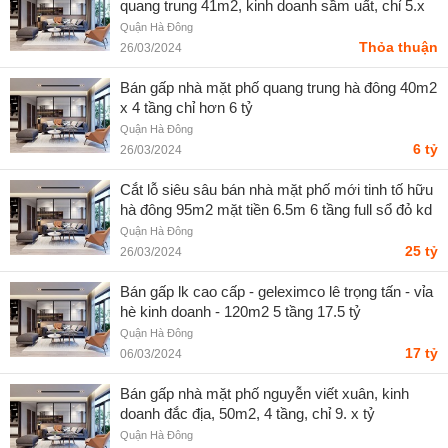
quang trung 41m2, kinh doanh sầm uất, chỉ 5.x
tỷ
Quận Hà Đông
Thỏa thuận
26/03/2024
Bán gấp nhà mặt phố quang trung hà đông 40m2
x 4 tầng chỉ hơn 6 tỷ
Quận Hà Đông
6 tỷ
26/03/2024
Cắt lỗ siêu sâu bán nhà mặt phố mới tinh tố hữu
hà đông 95m2 mặt tiền 6.5m 6 tầng full sổ đỏ kd
đỉnh cao
Quận Hà Đông
25 tỷ
26/03/2024
Bán gấp lk cao cấp - geleximco lê trọng tấn - vỉa
hè kinh doanh - 120m2 5 tầng 17.5 tỷ
Quận Hà Đông
17 tỷ
06/03/2024
Bán gấp nhà mặt phố nguyễn viết xuân, kinh
doanh đắc địa, 50m2, 4 tầng, chỉ 9. x tỷ
Quận Hà Đông