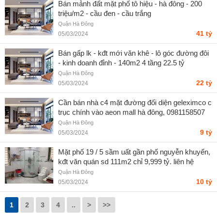
Bán mảnh đất mặt phố tô hiệu - hà đông - 200
triệu/m2 - cầu đen - cầu trắng
Quận Hà Đông
41 tỷ
05/03/2024
Bán gấp lk - kđt mới văn khê - lô góc đường đôi
- kinh doanh đỉnh - 140m2 4 tầng 22.5 tỷ
Quận Hà Đông
22 tỷ
05/03/2024
Cần bán nhà c4 mặt đường đối diện geleximco c
trục chính vào aeon mall hà đông, 0981158507
Quận Hà Đông
9 tỷ
05/03/2024
Mặt phố 19 / 5 sầm uất gần phố nguyễn khuyến,
kđt văn quán sd 111m2 chỉ 9,999 tỷ. liên hệ
0989.62.6116
Quận Hà Đông
10 tỷ
05/03/2024
1
2
3
4
..
>
>>