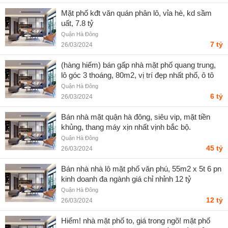
Mặt phố kđt văn quán phân lô, vỉa hè, kd sầm
uất, 7.8 tỷ
Quận Hà Đông
7 tỷ
26/03/2024
(hàng hiếm) bán gấp nhà mặt phố quang trung,
lô góc 3 thoáng, 80m2, vị trí đẹp nhất phố, ô tô
tránh
Quận Hà Đông
6 tỷ
26/03/2024
Bán nhà mặt quận hà đông, siêu vip, mặt tiền
khủng, thang máy xịn nhất vịnh bắc bộ.
Quận Hà Đông
45 tỷ
26/03/2024
Bán nhà nhà lô mặt phố văn phú, 55m2 x 5t 6 pn
kinh doanh đa ngành giá chỉ nhỉnh 12 tỷ
Quận Hà Đông
12 tỷ
26/03/2024
Hiếm! nhà mặt phố to, giá trong ngõ! mặt phố