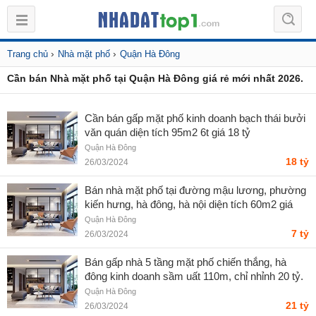
›
›
Trang chủ
Nhà mặt phố
Quận Hà Đông
Cần bán Nhà mặt phố tại Quận Hà Đông giá rẻ mới nhất 2026.
Cần bán gấp mặt phố kinh doanh bạch thái bưởi
văn quán diện tích 95m2 6t giá 18 tỷ
Quận Hà Đông
18 tỷ
26/03/2024
Bán nhà mặt phố tại đường mậu lương, phường
kiến hưng, hà đông, hà nội diện tích 60m2 giá
7.59 tỷ
Quận Hà Đông
7 tỷ
26/03/2024
Bán gấp nhà 5 tầng mặt phố chiến thắng, hà
đông kinh doanh sầm uất 110m, chỉ nhỉnh 20 tỷ.
Quận Hà Đông
21 tỷ
26/03/2024