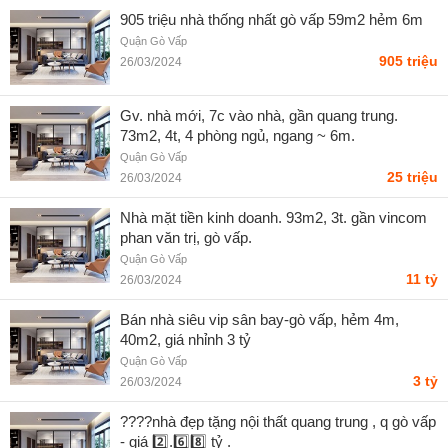
905 triệu nhà thống nhất gò vấp 59m2 hẻm 6m
Quận Gò Vấp
905 triệu
26/03/2024
Gv. nhà mới, 7c vào nhà, gần quang trung.
73m2, 4t, 4 phòng ngủ, ngang ~ 6m.
Quận Gò Vấp
25 triệu
26/03/2024
Nhà mặt tiền kinh doanh. 93m2, 3t. gần vincom
phan văn trị, gò vấp.
Quận Gò Vấp
11 tỷ
26/03/2024
Bán nhà siêu vip sân bay-gò vấp, hẻm 4m,
40m2, giá nhỉnh 3 tỷ
Quận Gò Vấp
3 tỷ
26/03/2024
????nhà đẹp tặng nội thất quang trung , q gò vấp
- giá 2️⃣.6️⃣8️⃣ tỷ .