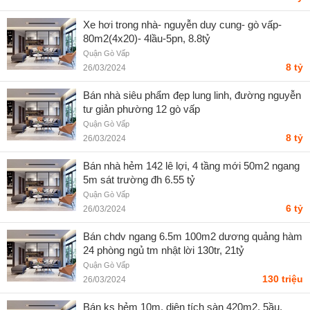
Xe hơi trong nhà- nguyễn duy cung- gò vấp-
80m2(4x20)- 4lầu-5pn, 8.8tỷ
Quận Gò Vấp
8 tỷ
26/03/2024
Bán nhà siêu phẩm đẹp lung linh, đường nguyễn
tư giản phường 12 gò vấp
Quận Gò Vấp
8 tỷ
26/03/2024
Bán nhà hẻm 142 lê lợi, 4 tầng mới 50m2 ngang
5m sát trường đh 6.55 tỷ
Quận Gò Vấp
6 tỷ
26/03/2024
Bán chdv ngang 6.5m 100m2 dương quảng hàm
24 phòng ngủ tm nhật lời 130tr, 21tỷ
Quận Gò Vấp
130 triệu
26/03/2024
Bán ks hẻm 10m, diện tích sàn 420m2, 5ầu,