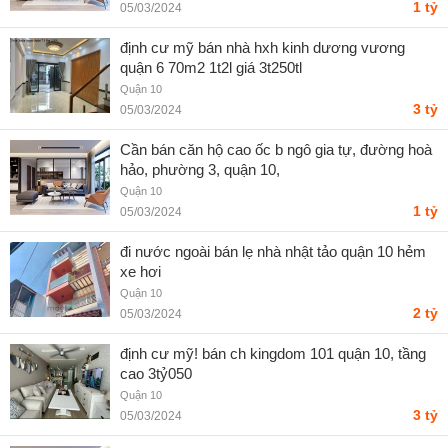
1 tỷ
05/03/2024
định cư mỹ bán nhà hxh kinh dương vương
quận 6 70m2 1t2l giá 3t250tl
Quận 10
3 tỷ
05/03/2024
Cần bán căn hộ cao ốc b ngô gia tự, đường hoà
hảo, phường 3, quận 10,
Quận 10
1 tỷ
05/03/2024
đi nước ngoài bán lẹ nhà nhật tảo quận 10 hẻm
xe hơi
Quận 10
2 tỷ
05/03/2024
định cư mỹ! bán ch kingdom 101 quận 10, tầng
cao 3tỷ050
Quận 10
3 tỷ
05/03/2024