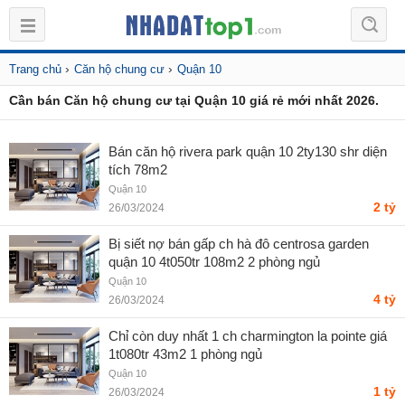
›
›
Trang chủ
Căn hộ chung cư
Quận 10
Cần bán Căn hộ chung cư tại Quận 10 giá rẻ mới nhất 2026.
Bán căn hộ rivera park quận 10 2ty130 shr diện
tích 78m2
Quận 10
2 tỷ
26/03/2024
Bị siết nợ bán gấp ch hà đô centrosa garden
quận 10 4t050tr 108m2 2 phòng ngủ
Quận 10
4 tỷ
26/03/2024
Chỉ còn duy nhất 1 ch charmington la pointe giá
1t080tr 43m2 1 phòng ngủ
Quận 10
1 tỷ
26/03/2024