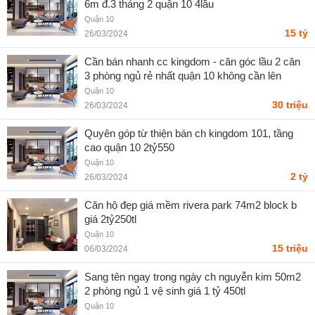
6m đ.3 tháng 2 quận 10 4lầu
Quận 10
15 tỷ
26/03/2024
Cần bán nhanh cc kingdom - căn góc lầu 2 căn
3 phòng ngủ rẻ nhất quận 10 không cần lên
thang máy
Quận 10
30 triệu
26/03/2024
Quyên góp từ thiện bán ch kingdom 101, tầng
cao quận 10 2tỷ550
Quận 10
2 tỷ
26/03/2024
Căn hộ đẹp giá mềm rivera park 74m2 block b
giá 2tỷ250tl
Quận 10
15 triệu
06/03/2024
Sang tên ngay trong ngày ch nguyễn kim 50m2
2 phòng ngủ 1 vệ sinh giá 1 tỷ 450tl
Quận 10