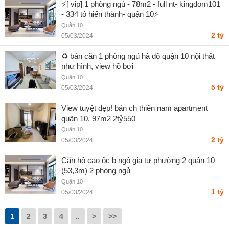
⚡️[ vip] 1 phòng ngủ - 78m2 - full nt- kingdom101
- 334 tô hiến thành- quận 10⚡️
Quận 10
2 tỷ
05/03/2024
♻️ bán căn 1 phòng ngủ hà đô quận 10 nội thất
như hình, view hồ bơi
Quận 10
5 tỷ
05/03/2024
View tuyệt đẹp! bán ch thiên nam apartment
quận 10, 97m2 2tỷ550
Quận 10
2 tỷ
05/03/2024
Căn hộ cao ốc b ngô gia tự phường 2 quận 10
(53,3m) 2 phòng ngủ
Quận 10
1 tỷ
05/03/2024
1
2
3
4
..
>
>>