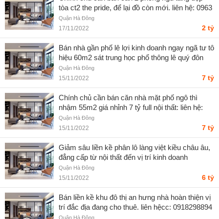
tòa ct2 the pride, để lại đồ còn mới. liên hệ: 0963
689 896
Quận Hà Đông
2 tỷ
17/11/2022
Bán nhà gần phố lê lợi kinh doanh ngay ngã tư tô
hiệu 60m2 sát trung học phổ thông lê quý đôn
Quận Hà Đông
7 tỷ
15/11/2022
Chính chủ cần bán căn nhà mặt phố ngô thì
nhậm 55m2 giá nhỉnh 7 tỷ full nội thất: liên hệ:
0963689896
Quận Hà Đông
7 tỷ
15/11/2022
Giảm sâu liền kề phân lô làng việt kiều châu âu,
đẳng cấp từ nội thất đến vị trí kinh doanh
Quận Hà Đông
6 tỷ
15/11/2022
Bán liền kề khu đô thị an hưng nhà hoàn thiện vị
trí đắc địa đang cho thuê. liên hệcc: 0918298894
Quận Hà Đông