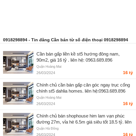
0918298894 - Tin đăng Cần bán từ số điện thoại 0918298894
Cần bán gấp liền kề st5 hướng đông nam,
90m2, giá 16 tỷ . liên hệ: 0963.689.896
Quận Hoàng Mai
16 tỷ
26/03/2024
Chính chủ cần bán gấp căn góc ngay trục cổng
chính st5 dahlia homes. liên hệ:0963.689.896
Quận Hoàng Mai
16 tỷ
26/03/2024
Chính chủ bán shophouse him lam vạn phúc
đường 27m, vỉa hè 6.5m giá siêu tốt 18.5 tỷ. liên
hệ 0963689896
Quận Hà Đông
16 tỷ
26/03/2024