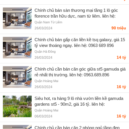
Chính chủ bán sàn thương mại tầng 1 lô góc
florence trần hữu dực, nam từ liêm. liên hệ:
0963.689.896
Quận Nam Từ Liêm
90 triệu
26/03/2024
Chính chủ bán gấp căn liền kề tsq galaxy, giá 15
tỷ view thoáng ngay. liên hệ: 0963 689 896
Quận Hà Đông
14 tỷ
26/03/2024
Chính chủ cần bán căn góc giữa st5 gamuda giá
rẻ nhất thị trường. liên hệ: 0963.689.896
Quận Hoàng Mai
16 tỷ
26/03/2024
Siêu hot, ra hàng 9 lô nhà vườn liền kề gamuda
gardens st5 - 90m2, giá 16 tỷ. liên hệ:
0963.689.896
Quận Hoàng Mai
16 tỷ
06/03/2024
Chính chủ cần bán căn 2 phòng ngủ tầng đẹp