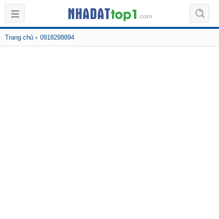
›
Trang chủ
0918298894