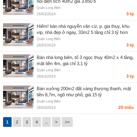
nội diện tích 40m2 giá 3.850 tỉ
Quận Long Biên
3 tỷ
26/03/2024
Hiếm! bán nhà nguyễn văn cừ, p. gia thụy, khu
vip, nhà đẹp ở ngay, 33m2 5 tầng chỉ 3 tỷ hơn
Quận Long Biên
3 tỷ
26/03/2024
Bán nhà long biên, tổ 3 ngọc thuỵ 40m2 x 4 tầng,
mặt tiền 4m, giá chỉ 3,1 tỷ
Quận Long Biên
3 tỷ
26/03/2024
Bán xưởng 200m2 đất vàng thượng thanh, mặt
tiền 8,7m, ngõ như phố, giá 15 tỷ
Quận Long Biên
20 triệu
26/03/2024
1
2
3
4
..
>
>>