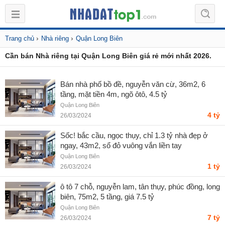
›
›
Trang chủ
Nhà riêng
Quận Long Biên
Cần bán Nhà riêng tại Quận Long Biên giá rẻ mới nhất 2026.
Bán nhà phố bồ đề, nguyễn văn cừ, 36m2, 6
tầng, mặt tiền 4m, ngõ ôtô, 4.5 tỷ
Quận Long Biên
4 tỷ
26/03/2024
Sốc! bắc cầu, ngọc thụy, chỉ 1.3 tỷ nhà đẹp ở
ngay, 43m2, sổ đỏ vuông vắn liền tay
Quận Long Biên
1 tỷ
26/03/2024
ô tô 7 chỗ, nguyễn lam, tân thụy, phúc đồng, long
biên, 75m2, 5 tầng, giá 7.5 tỷ
Quận Long Biên
7 tỷ
26/03/2024