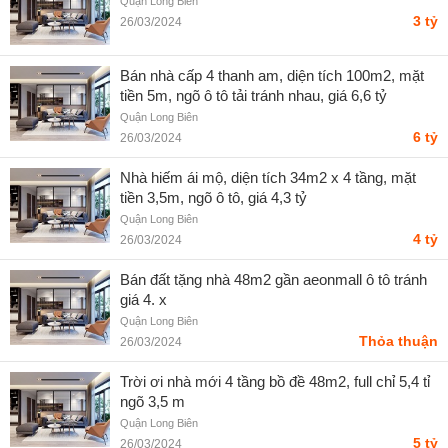
Quận Long Biên
3 tỷ
26/03/2024
Bán nhà cấp 4 thanh am, diện tích 100m2, mặt
tiền 5m, ngõ ô tô tải tránh nhau, giá 6,6 tỷ
Quận Long Biên
6 tỷ
26/03/2024
Nhà hiếm ái mộ, diện tích 34m2 x 4 tầng, mặt
tiền 3,5m, ngõ ô tô, giá 4,3 tỷ
Quận Long Biên
4 tỷ
26/03/2024
Bán đất tặng nhà 48m2 gần aeonmall ô tô tránh
giá 4. x
Quận Long Biên
Thỏa thuận
26/03/2024
Trời ơi nhà mới 4 tầng bồ đề 48m2, full chỉ 5,4 tỉ
ngõ 3,5 m
Quận Long Biên
5 tỷ
26/03/2024