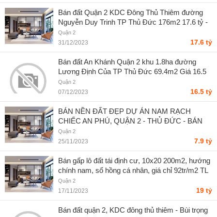
Bán đất Quận 2 KDC Đông Thủ Thiêm đường
Nguyễn Duy Trinh TP Thủ Đức 176m2 17.6 tỷ -
Trần Quốc Minh
Quận 2
17.6 tỷ
31/12/2023
Bán đất An Khánh Quận 2 khu 1.8ha đường
Lương Định Của TP Thủ Đức 69.4m2 Giá 16.5
tỷ - Trần Quốc Minh
Quận 2
16.5 tỷ
07/12/2023
BÁN NỀN ĐẤT ĐẸP DỰ ÁN NAM RẠCH
CHIẾC AN PHÚ, QUẬN 2 - THỦ ĐỨC - BÁN
NỀN ĐẤT ĐẸP DỰ ÁN NAM RẠCH CHIẾC AN
Quận 2
PHÚ, QUẬN 2 - THỦ ĐỨC - Hữu Giang
7.9 tỷ
25/11/2023
Bán gấp lô đất tái định cư, 10x20 200m2, hướng
chính nam, sổ hồng cá nhân, giá chỉ 92tr/m2 TL
mạnh, Lh: 0388668882 gặp Tâm ( zalo ) - Phạm
Quận 2
Văn Tâm
19 tỷ
17/11/2023
Bán đất quận 2, KDC đông thủ thiêm - Bùi trọng