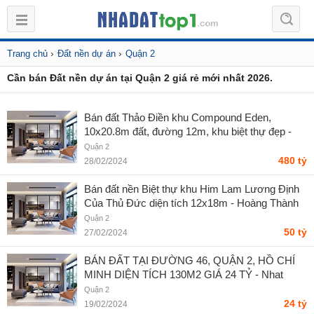
›
›
Trang chủ
Đất nền dự án
Quận 2
Cần bán Đất nền dự án tại Quận 2 giá rẻ mới nhất 2026.
Bán đất Thảo Điền khu Compound Eden,
10x20.8m đất, đường 12m, khu biệt thự đẹp -
Hoàng Thành Đạt
Quận 2
480 tỷ
28/02/2024
Bán đất nền Biệt thự khu Him Lam Lương Định
Của Thủ Đức diện tích 12x18m - Hoàng Thành
Đạt
Quận 2
50 tỷ
27/02/2024
BÁN ĐẤT TẠI ĐƯỜNG 46, QUẬN 2, HỒ CHÍ
MINH DIỆN TÍCH 130M2 GIÁ 24 TỶ - Nhat
Quang
Quận 2
24 tỷ
19/02/2024