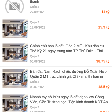
thanh
Quận 2
11 tỷ
27/09/2023
Quận 2
15.9 tỷ
12/09/2023
Chính chủ bán lô đất: Góc 2 MT - Khu dân cư
Thế Kỷ 21 ngay trung tâm TP Thủ Đức - Thủ
Thiêm - Nguyễn Xuân Tích
Quận 2
38.75 tỷ
05/08/2023
Bán đất Nam Rạch chiếc đường Đỗ Xuân Hợp
Quận 2 MT trục chính giá Chỉ - mai thị hàn ni
Quận 2
18.5 tỷ
03/07/2023
Nhanh tay sở hữu ngay lô đất đẹp view Công
Viên, Gần Trường học, Tiện kinh doanh KDT An
Phú - trần thị huế
Quận 2