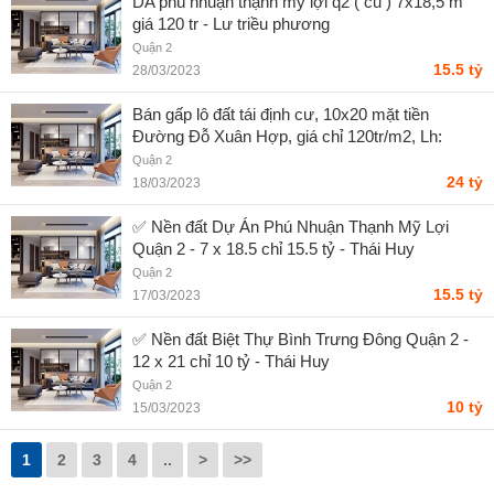
DA phú nhuận thạnh mỹ lợi q2 ( cũ ) 7x18,5 m
giá 120 tr - Lư triều phương
Quận 2
15.5 tỷ
28/03/2023
Bán gấp lô đất tái định cư, 10x20 mặt tiền
Đường Đỗ Xuân Hợp, giá chỉ 120tr/m2, Lh:
0388668882 gặp Tâm ( zalo ) - Phạm Văn Tâm
Quận 2
24 tỷ
18/03/2023
✅ Nền đất Dự Án Phú Nhuận Thạnh Mỹ Lợi
Quận 2 - 7 x 18.5 chỉ 15.5 tỷ - Thái Huy
Quận 2
15.5 tỷ
17/03/2023
✅ Nền đất Biệt Thự Bình Trưng Đông Quận 2 -
12 x 21 chỉ 10 tỷ - Thái Huy
Quận 2
10 tỷ
15/03/2023
1
2
3
4
..
>
>>