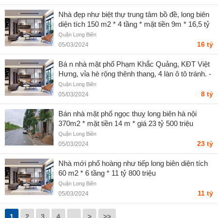
Nhà đẹp như biệt thự trung tâm bồ đề, long biên
diện tích 150 m2 * 4 tầng * mặt tiền 9m * 16,5 tỷ
Quận Long Biên
16 tỷ
05/03/2024
Bá n nhà mặt phố Phạm Khắc Quảng, KĐT Việt
Hưng, vỉa hè rộng thênh thang, 4 làn ô tô tránh. -
Nguyễn Văn Nam
Quận Long Biên
8 tỷ
05/03/2024
Bán nhà mặt phố ngọc thuỵ long biên hà nội
370m2 * mặt tiền 14 m * giá 23 tỷ 500 triệu
Quận Long Biên
23 tỷ
05/03/2024
Nhà mới phố hoàng như tiếp long biên diện tích
60 m2 * 6 tầng * 11 tỷ 800 triệu
Quận Long Biên
11 tỷ
05/03/2024
1
2
3
4
..
>
>>