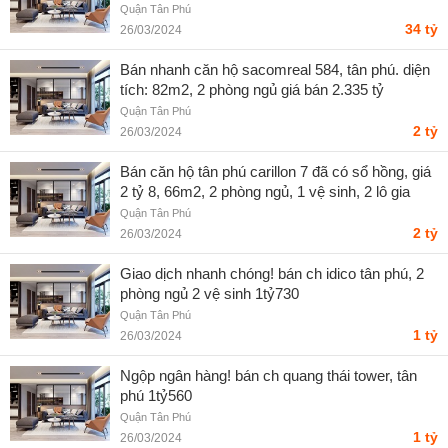
Quận Tân Phú
34 tỷ
26/03/2024
Bán nhanh căn hộ sacomreal 584, tân phú. diện
tích: 82m2, 2 phòng ngủ giá bán 2.335 tỷ
Quận Tân Phú
2 tỷ
26/03/2024
Bán căn hộ tân phú carillon 7 đã có sổ hồng, giá
2 tỷ 8, 66m2, 2 phòng ngủ, 1 vệ sinh, 2 lô gia
Quận Tân Phú
2 tỷ
26/03/2024
Giao dịch nhanh chóng! bán ch idico tân phú, 2
phòng ngủ 2 vệ sinh 1tỷ730
Quận Tân Phú
1 tỷ
26/03/2024
Ngộp ngân hàng! bán ch quang thái tower, tân
phú 1tỷ560
Quận Tân Phú
1 tỷ
26/03/2024