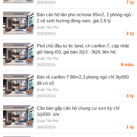
7 tỷ
26/03/2024
Bán căn hộ tân phú richstar 65m2, 2 phòng ngủ -
2 vệ sinh hướng đông nam, giá 2.8 tỷ
Quận Tân Phú
2 tỷ
26/03/2024
Pkd chủ đầu tư ttc land, ch carillon 7, cập nhật
giỏ hàng t03, giá bán 2tỷ3 - 3tỷ8, liên hệ:
0932262794
Quận Tân Phú
8 triệu
26/03/2024
Bán rẻ carillon 7 86m2,3 phòng ngủ chỉ 3ty650
đã có sổ
Quận Tân Phú
3 tỷ
26/03/2024
Cần bán gấp căn hộ chung cư sơn kỳ chỉ
1tỷ650- shr
Quận Tân Phú
1 tỷ
26/03/2024