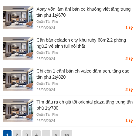
Xoay vốn làm ăn! bán cc khuông việt tầng trung
tân phú 1tỷ670
Quận Tân Phú
1 tỷ
26/03/2024
Cần bán celadon city khu ruby 68m2,2 phòng
ngủ,2 vệ sinh full nội thất
Quận Tân Phú
2 tỷ
26/03/2024
Chỉ còn 1 căn! bán ch valeo đầm sen, tầng cao
tân phú 2tỷ820
Quận Tân Phú
2 tỷ
26/03/2024
Tìm đâu ra ch giá tốt oriental plaza tầng trung tân
phú 1tỷ780
Quận Tân Phú
1 tỷ
26/03/2024
1
2
3
4
..
>
>>