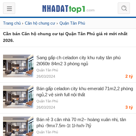
›
›
Trang chủ
Căn hộ chung cư
Quận Tân Phú
Cần bán Căn hộ chung cư tại Quận Tân Phú giá rẻ mới nhất
2026.
Sang gấp ch celadon city khu ruby tân phú
2t060tr 84m2 3 phòng ngủ
Quận Tân Phú
2 tỷ
26/03/2024
Bán gấp celadon city khu emerald 71m2,2 phòng
ngủ,2 vệ sinh full nội thất
Quận Tân Phú
3 tỷ
26/03/2024
Bán rẻ 3 căn nhà 70 m2– hoàng xuân nhị, tân
phú -9mx7.5m-1t 1l-hxh-7tỷ
Quận Tân Phú