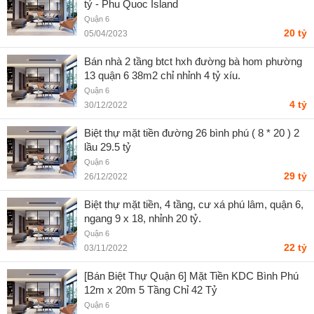
tỷ - Phu Quoc Island
Quận 6
20 tỷ
05/04/2023
Bán nhà 2 tầng btct hxh đường bà hom phường
13 quận 6 38m2 chỉ nhỉnh 4 tỷ xíu.
Quận 6
4 tỷ
30/12/2022
Biệt thự mặt tiền đường 26 bình phú ( 8 * 20 ) 2
lầu 29.5 tỷ
Quận 6
29 tỷ
26/12/2022
Biệt thự mặt tiền, 4 tầng, cư xá phú lâm, quận 6,
ngang 9 x 18, nhỉnh 20 tỷ.
Quận 6
22 tỷ
03/11/2022
[Bán Biệt Thự Quận 6] Mặt Tiền KDC Bình Phú
12m x 20m 5 Tầng Chỉ 42 Tỷ
diadiemnhaban.com - Quách Hưng
Quận 6