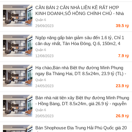
CẦN BÁN 2 CĂN NHÀ LIỀN KỀ RẤT HỢP
KINH DOANH,SỔ HỒNG CHÍNH CHỦ - Nhà
Chính Chủ
Quận 6
39.5 tỷ
29/09/2023
Ngộp nặng gấp bán giảm sâu đến 1.6 tỷ, Chỉ 1
căn duy nhất, Tân Hòa Đông, Q.6, 150m2, 4
tầng, ngang 7.5m, nở hậu tài lộc, nhỉnh 30tr/m2 -
Quận 6
Văng Linh
7.9 tỷ
12/08/2023
Hạ chào,Bán nhà Biệt thự đường Minh Phụng
ngay Ba Tháng Hai, DT: 8.5x24m, 23.9 tỷ (TL) -
Nguyễn văn thuận
Quận 6
23.9 tỷ
24/05/2023
Bán nhà nát tiện xây Biệt thự đường Minh Phụng
- Hồng Bàng, DT: 8.5x24m, giá 26.9 tỷ - nguyễn
văn thuận
Quận 6
26.9 tỷ
20/05/2023
Bán Shophouse Địa Trung Hải Phú Quốc giá 20