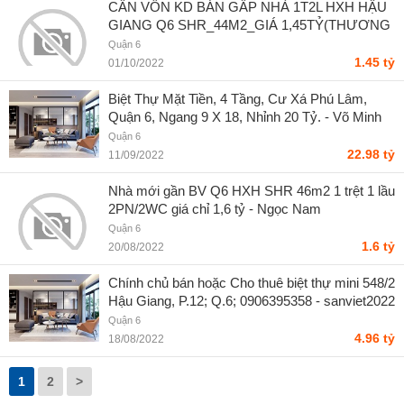
CẦN VỐN KD BÁN GẤP NHÀ 1T2L HXH HẬU
GIANG Q6 SHR_44M2_GIÁ 1,45TỶ(THƯƠNG
LƯỢNG) - trần hoàng hưng
Quận 6
1.45 tỷ
01/10/2022
Biệt Thự Mặt Tiền, 4 Tầng, Cư Xá Phú Lâm,
Quận 6, Ngang 9 X 18, Nhỉnh 20 Tỷ. - Võ Minh
Việt
Quận 6
22.98 tỷ
11/09/2022
Nhà mới gần BV Q6 HXH SHR 46m2 1 trệt 1 lầu
2PN/2WC giá chỉ 1,6 tỷ - Ngọc Nam
Quận 6
1.6 tỷ
20/08/2022
Chính chủ bán hoặc Cho thuê biệt thự mini 548/2
Hậu Giang, P.12; Q.6; 0906395358 - sanviet2022
Quận 6
4.96 tỷ
18/08/2022
1
2
>