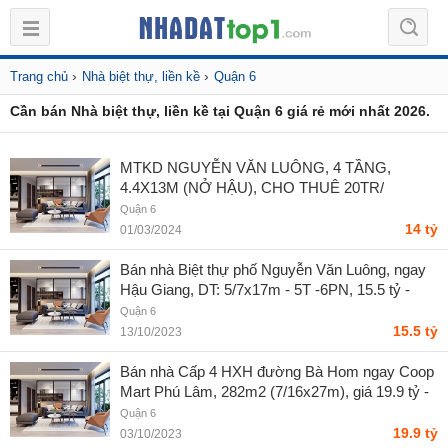
›
›
Trang chủ
Nhà biệt thự, liền kề
Quận 6
Cần bán Nhà biệt thự, liền kề tại Quận 6 giá rẻ mới nhất 2026.
MTKD NGUYỄN VĂN LUÔNG, 4 TẦNG,
4.4X13M (NỞ HẬU), CHO THUÊ 20TR/
THÁNG - A Ngà
Quận 6
14 tỷ
01/03/2024
Bán nhà Biệt thự phố Nguyễn Văn Luông, ngay
Hậu Giang, DT: 5/7x17m - 5T -6PN, 15.5 tỷ -
Nguyễn văn thuận
Quận 6
15.5 tỷ
13/10/2023
Bán nhà Cấp 4 HXH đường Bà Hom ngay Coop
Mart Phú Lâm, 282m2 (7/16x27m), giá 19.9 tỷ -
nguyễn văn thuận
Quận 6
19.9 tỷ
03/10/2023