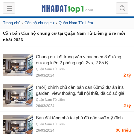
›
›
Trang chủ
Căn hộ chung cư
Quận Nam Từ Liêm
Cần bán Căn hộ chung cư tại Quận Nam Từ Liêm giá rẻ mới
nhất 2026.
Chung cư kđt trung văn vinaconex 3 đường
cương kiên 2 phòng ngủ, 2vs, 2.85 tỷ
Quận Nam Từ Liêm
2 tỷ
26/03/2024
(mới) chính chủ cần bán căn 60m2 dự án iris
garden, view thoáng, full nội thất, đã có sổ giá
2,7 tỷ
Quận Nam Từ Liêm
2 tỷ
26/03/2024
Bán đất tặng nhà tại phú đô gần svđ mỹ đình
Quận Nam Từ Liêm
90 triệu
26/03/2024