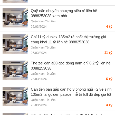
Quỹ căn chuyển nhượng siêu rẻ liên hệ
0988253038 xem nhà
Quận Nam Từ Liêm
4 tỷ
26/03/2024
Chỉ 11 tỷ duplex 185m2 rẻ nhất thị trường giá
công khai 11 tỷ liên hệ 0988253038
Quận Nam Từ Liêm
11 tỷ
26/03/2024
The zei căn a03 góc đông nam chỉ 6,2 tỷ liên hệ
0988253038
Quận Nam Từ Liêm
6 tỷ
26/03/2024
Cần tiền bán gấp căn hộ 3 phòng ngủ +2 vệ sinh
105m2 tại golden palace mễ trì full đồ đẹp giá tốt
0969 331 288
Quận Nam Từ Liêm
4 tỷ
26/03/2024