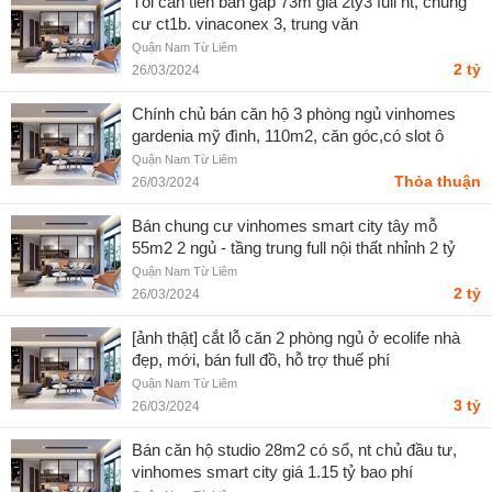
Tôi cần tiền bán gấp 73m giá 2ty3 full nt, chung
cư ct1b. vinaconex 3, trung văn
Quận Nam Từ Liêm
2 tỷ
26/03/2024
Chính chủ bán căn hộ 3 phòng ngủ vinhomes
gardenia mỹ đình, 110m2, căn góc,có slot ô
tô.liên hệ 0914318822
Quận Nam Từ Liêm
Thỏa thuận
26/03/2024
Bán chung cư vinhomes smart city tây mỗ
55m2 2 ngủ - tầng trung full nội thất nhỉnh 2 tỷ
0971607248
Quận Nam Từ Liêm
2 tỷ
26/03/2024
[ảnh thật] cắt lỗ căn 2 phòng ngủ ở ecolife nhà
đẹp, mới, bán full đồ, hỗ trợ thuế phí
Quận Nam Từ Liêm
3 tỷ
26/03/2024
Bán căn hộ studio 28m2 có sổ, nt chủ đầu tư,
vinhomes smart city giá 1.15 tỷ bao phí