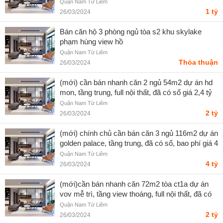
Quận Nam Từ Liêm
1 tỷ
26/03/2024
Bán căn hộ 3 phòng ngủ tòa s2 khu skylake
phạm hùng view hồ
Quận Nam Từ Liêm
Thỏa thuận
26/03/2024
(mới) cần bán nhanh căn 2 ngủ 54m2 dự án hd
mon, tầng trung, full nội thất, đã có sổ giá 2,4 tỷ
Quận Nam Từ Liêm
2 tỷ
26/03/2024
(mới) chính chủ cần bán căn 3 ngủ 116m2 dự án
golden palace, tầng trung, đã có sổ, bao phí giá 4
tỷ
Quận Nam Từ Liêm
4 tỷ
26/03/2024
(mới)cần bán nhanh căn 72m2 tòa ct1a dự án
vov mễ trì, tầng view thoáng, full nội thất, đã có
sổ
Quận Nam Từ Liêm
2 tỷ
26/03/2024