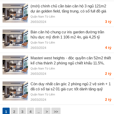
(mới) chính chủ cần bán căn hộ 3 ngủ 121m2
dự án golden field, tầng trung, có sổ full đồ giá
3.9 tỷ
Quận Nam Từ Liêm
3 tỷ
26/03/2024
Bán căn hộ chung cư iris garden đường trần
hữu dực mỹ đình 1 106 m2 4n, giá 4,25 tỷ
Quận Nam Từ Liêm
4 tỷ
26/03/2024
Masteri west heights - độc quyền căn 52m2 thiết
kế chia thành 2 phòng ngủ chiết khấu 11.5%,
tặng 2 cây vàng
Quận Nam Từ Liêm
2 tỷ
26/03/2024
Còn duy nhất căn góc 2 phòng ngủ 2 vệ sinh + 1
đã có sổ tại s2 01 giá cực tốt dành tặng quỹ
khách hàng
Quận Nam Từ Liêm
2 tỷ
26/03/2024
1
2
3
4
..
>
>>