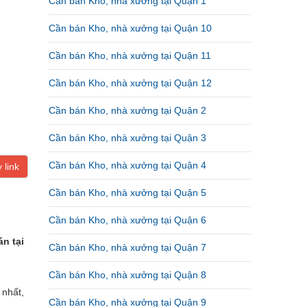
Cần bán Kho, nhà xưởng tại Quận 1
Cần bán Kho, nhà xưởng tại Quận 10
Cần bán Kho, nhà xưởng tại Quận 11
Cần bán Kho, nhà xưởng tại Quận 12
Cần bán Kho, nhà xưởng tại Quận 2
Cần bán Kho, nhà xưởng tại Quận 3
Cần bán Kho, nhà xưởng tại Quận 4
 link
Cần bán Kho, nhà xưởng tại Quận 5
Cần bán Kho, nhà xưởng tại Quận 6
n tại
Cần bán Kho, nhà xưởng tại Quận 7
Cần bán Kho, nhà xưởng tại Quận 8
nhất,
Cần bán Kho, nhà xưởng tại Quận 9