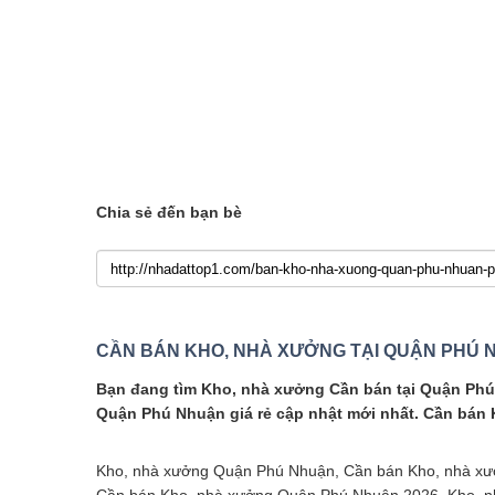
Chia sẻ đến bạn bè
CẦN BÁN KHO, NHÀ XƯỞNG TẠI QUẬN PHÚ N
Bạn đang tìm Kho, nhà xưởng Cần bán tại Quận Phú
Quận Phú Nhuận giá rẻ cập nhật mới nhất. Cần bán 
Kho, nhà xưởng Quận Phú Nhuận, Cần bán Kho, nhà xư