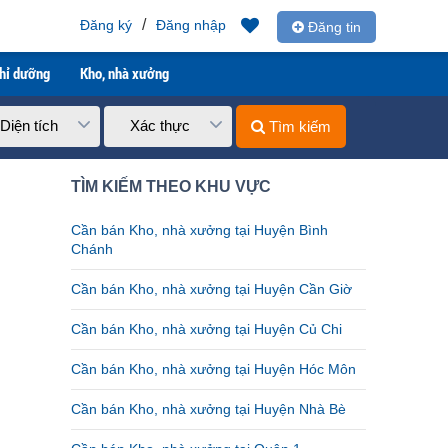
/
Đăng ký
Đăng nhập
Đăng tin
ghỉ dưỡng
Kho, nhà xưởng
Diện tích
Xác thực
Tìm kiếm
TÌM KIẾM THEO KHU VỰC
Cần bán Kho, nhà xưởng tại Huyện Bình
Chánh
Cần bán Kho, nhà xưởng tại Huyện Cần Giờ
Cần bán Kho, nhà xưởng tại Huyện Củ Chi
Cần bán Kho, nhà xưởng tại Huyện Hóc Môn
Cần bán Kho, nhà xưởng tại Huyện Nhà Bè