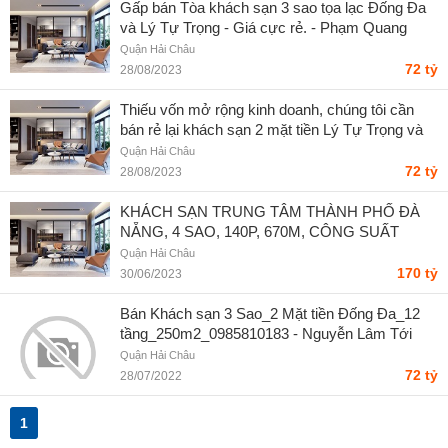
Gấp bán Tòa khách sạn 3 sao tọa lạc Đống Đa
và Lý Tự Trọng - Giá cực rẻ. - Phạm Quang
Lâm
Quận Hải Châu
72 tỷ
28/08/2023
Thiếu vốn mở rộng kinh doanh, chúng tôi cần
bán rẻ lại khách sạn 2 mặt tiền Lý Tự Trọng và
Đống Đa dòng tiền đạt 6 tỷ/năm. - Mai Thị Uyên
Quận Hải Châu
Chi
72 tỷ
28/08/2023
KHÁCH SẠN TRUNG TÂM THÀNH PHỐ ĐÀ
NẴNG, 4 SAO, 140P, 670M, CÔNG SUẤT
HOẠT ĐỘNG 85%, 170 tỷ - Đỗ Thị Thu Hiền
Quận Hải Châu
170 tỷ
30/06/2023
Bán Khách sạn 3 Sao_2 Mặt tiền Đống Đa_12
tầng_250m2_0985810183 - Nguyễn Lâm Tới
Quận Hải Châu
72 tỷ
28/07/2022
1