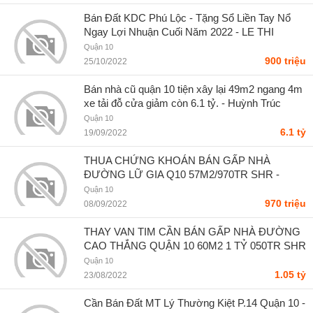
Bán Đất KDC Phú Lộc - Tặng Sổ Liền Tay Nổ
Ngay Lợi Nhuận Cuối Năm 2022 - LE THI
HANG NGA
Quận 10
900 triệu
25/10/2022
Bán nhà cũ quận 10 tiện xây lại 49m2 ngang 4m
xe tải đỗ cửa giảm còn 6.1 tỷ. - Huỳnh Trúc
Quận 10
6.1 tỷ
19/09/2022
THUA CHỨNG KHOÁN BÁN GẤP NHÀ
ĐƯỜNG LỮ GIA Q10 57M2/970TR SHR -
NGỌC ÁNH
Quận 10
970 triệu
08/09/2022
THAY VAN TIM CẦN BÁN GẤP NHÀ ĐƯỜNG
CAO THẮNG QUẬN 10 60M2 1 TỶ 050TR SHR
SÁT CHỢ TIỆN KD - Hoàng Anh
Quận 10
1.05 tỷ
23/08/2022
Cần Bán Đất MT Lý Thường Kiệt P.14 Quận 10 -