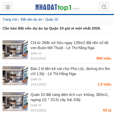
›
›
Trang chủ
Đất nền dự án
Quận 10
Cần bán Đất nền dự án tại Quận 10 giá rẻ mới nhất 2026.
Chỉ từ 268tr sở hữu ngay 139m2 đất nền sổ đỏ
ven Buôn Mê Thuột - Lê Thị Hằng Nga
Quận 10
900 triệu
22/11/2022
Bán 2 lô liền kề sát chợ Phú Lộc, đường lớn 8m
chỉ 1,5tỷ - Lê Thị Hằng Nga
Quận 10
1.5 triệu
14/11/2022
Quận 10 đất vàng diện tích cực khủng, 365m2,
ngang (11 * 33.5) xây full, 63tỷ
Quận 10
63 tỷ
03/11/2022