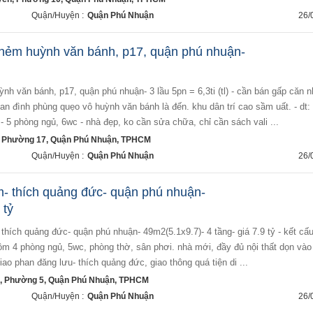
Quận/Huyện :
Quận Phú Nhuận
26/
hẻm huỳnh văn bánh, p17, quận phú nhuận-
n đình phùng quẹo vô huỳnh văn bánh là đến. khu dân trí cao sầm uất. - dt:
u - 5 phòng ngủ, 6wc - nhà đẹp, ko cần sửa chữa, chỉ cần sách vali ...
 Phường 17, Quận Phú Nhuận, TPHCM
Quận/Huyện :
Quận Phú Nhuận
26/
- thích quảng đức- quận phú nhuận-
 tỷ
 gồm 4 phòng ngủ, 5wc, phòng thờ, sân phơi. nhà mới, đầy đủ nội thất dọn vào
giao phan đăng lưu- thích quảng đức, giao thông quá tiện di ...
, Phường 5, Quận Phú Nhuận, TPHCM
Quận/Huyện :
Quận Phú Nhuận
26/