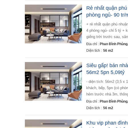
Rẻ nhất quận phú
phòng ngủ- 90 tr/m
+ rẻ nhất quận phú nhuận- một căn duy nhất- bán đất tặng nhà- phan đình phùng- 56m2(3.1x18)- 3 tầng btct-
4 phòng ngủ- chỉ 5 tỷ + k
giếng trời trước sau, sân
Địa chỉ :
Phan Đình Phùng
Diện tích :
56 m2
Siêu gấp! bán nh
56m2 5pn 5,09tỷ
- diện tích: 56m2 (3,5 x 18m). sổ vuông công nhận đủ. - kết cấu: 1 trệt 2 lầu btct. nhà mới ở luôn. - phòng
khách, bếp, 5pn (có phòn
hẻm trước nhà 3m, thông 
Địa chỉ :
Phan Đình Phùng
Diện tích :
56 m2
Khu vip phan đình