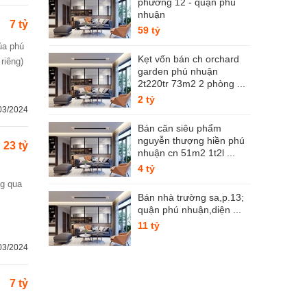
phường 12 - quận phú
nhuận
7 tỷ
59 tỷ
Kẹt vốn bán ch orchard
riêng)
garden phú nhuận
2t220tr 73m2 2 phòng ...
2 tỷ
03/2024
Bán căn siêu phẩm
nguyễn thượng hiền phú
23 tỷ
nhuận cn 51m2 1t2l ...
4 tỷ
Bán nhà trường sa,p.13;
quận phú nhuận,diện ...
11 tỷ
03/2024
7 tỷ