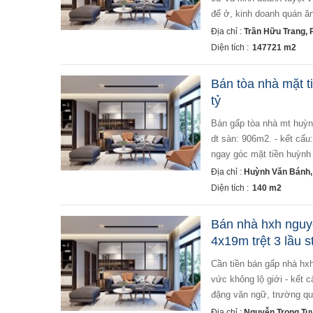
để ở, kinh doanh quán ă
Địa chỉ :
Trần Hữu Trang,
Diện tích :
147721 m2
Bán tòa nhà mặt t
tỷ
bán gấp tòa nhà mt huỳnh văn bánh, phường 12, quận phú nhuận. - dt: 4.2x 26m, nở hậu 8.5m. cn: 140m2,
dt sàn: 906m2. - kết cấu: 
ngay góc mặt tiền huỳnh 
Địa chỉ :
Huỳnh Văn Bánh,
Diện tích :
140 m2
Bán nhà hxh nguyễ
4x19m trệt 3 lầu s
cần tiền bán gấp nhà hxh nguyễn trọng tuyển, phường 10, phú nhuận, tp.hcm - diện tích: 4 x 19m, vuông
vức không lộ giới - kết c
đặng văn ngữ, trường quốc
Địa chỉ :
Nguyễn Trọng Tu