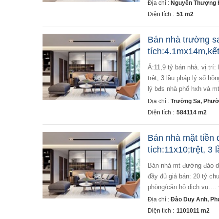
Địa chỉ :
Nguyễn Thượng H
Diện tích :
51 m2
Bán nhà trường s
tích:4.1mx14m,kết 
á:11,9 tỷ bán nhà. vị trí: hẻm xe hơi thông, trường sa, p.13; quận phú nhuận diện tích: 4.1m x 14m kết cấu:
trệt, 3 lầu pháp lý sổ h
lý bđs nhà phố hxh và mt 
Địa chỉ :
Trường Sa, Phườ
Diện tích :
584114 m2
Bán nhà mặt tiền
tích:11x10;trệt, 3 
bán nhà mt đường đào duy anh; p.9; quận phú nhuận diện tích: 11x10 kết cấu: trệt, 3 lầu pháp lý sổ hồng
đầy đủ giá bán: 20 tỷ ch
phòng/căn hộ dịch vụ…. v
Địa chỉ :
Đào Duy Anh, Ph
Diện tích :
1101011 m2