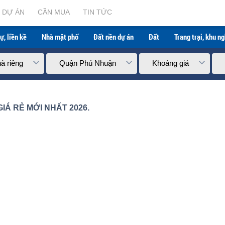
hất 2026.
DỰ ÁN
CẦN MUA
TIN TỨC
ự, liền kề
Nhà mặt phố
Đất nền dự án
Đất
Trang trại, khu n
à riêng
Quận Phú Nhuận
Khoảng giá
Á RẺ MỚI NHẤT 2026.