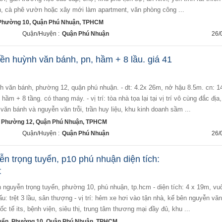
n, cà phê vườn hoặc xây mới làm apartment, văn phòng công ...
 Phường 10, Quận Phú Nhuận, TPHCM
Quận/Huyện :
Quận Phú Nhuận
26/
iền huỳnh văn bánh, pn, hầm + 8 lầu. giá 41
hầm + 8 tầng. có thang máy. - vị trí: tòa nhà tọa lại tại vị trí vô cùng đắc địa
văn bánh và nguyễn văn trỗi, trần huy liệu, khu kinh doanh sầm ...
 Phường 12, Quận Phú Nhuận, TPHCM
Quận/Huyện :
Quận Phú Nhuận
26/
n trọng tuyển, p10 phú nhuận diện tích:
t
ấu: trệt 3 lầu, sân thượng - vị trí: hẻm xe hơi vào tận nhà, kế bên nguyễn văn 
 tế its, bệnh viện, siêu thị, trung tâm thương mại đầy đủ, khu ...
yển, Phường 10, Quận Phú Nhuận, TPHCM