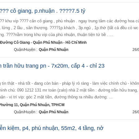
??? cô giang, p.nhuận . ????7.5 tỷ
 lửng , 2 lầu , sân thượng. ????1p.khách , 3p.ngủ , 1p.thờ (tất cả đều có wc 
ng. ????nằm trong khu vip của phú nhuận, thuận tiện tứ bề . ...
i Đường Cô Giang - Quận Phú Nhuận - Hồ Chí Minh
Quận/Huyện :
Quận Phú Nhuận
26/
 trần hữu trang pn - 7x20m, cấp 4 - chỉ 23
chính chủ: 090 1212 131 mr toàn (zalo) nhà 2 mặt tiền : đường trần hữu trang,
n - vị trí vip: góc 2 mặt tiền, đường thông ra nhiều đường: ...
 Phường 11, Quận Phú Nhuận, TPHCM
Quận/Huyện :
Quận Phú Nhuận
26/
n kiệm, p4, phú nhuận, 55m2, 4 tầng, nở