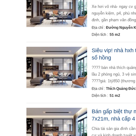
xe hơi vô nhà- ngay cv gia định sân bay tsn- mới ở ngay- 55m2-4 tầng 4 phòng ngủ+ st- 7.9 tỷ. bán nhà hxh
nguyễn kiệm, p4, phú nhu
định, gần phạm văn đồng,
Địa chỉ :
Đường Nguyễn Ki
Diện tích :
55 m2
Siêu vip! nhà hxh
sổ hồng
???? bán nhà thích quảng
lầu 2 phòng ngủ, 3 vệ si
????giá: 1tỷ850 (thương 
Địa chỉ :
Thích Quảng Đức
Diện tích :
51 m2
Bán gấp biệt thự m
7x21m, nhà cấp 4
chia tài sản gia đình cần bán biệt thự 2 mặt tiền đường trần hữu trang, phường 10, quận phú nhuận. vị trí an
cư và kinh doanh tuyệt v