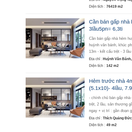
Diện tích :
76419 m2
Cần bán gấp nhà 
3lầu5pn= 6,3ti
cần bán gấp nhà hẻm huỳnh văn bánh, p17, quận phú nhuận- 3 lầu 5pn = 6,3ti (tl) - cần bán gấp căn nhà
huỳnh văn bánh, khúc pha
13m - kết cấu trệt - 3 lầ
Địa chỉ :
Huỳnh Văn Bánh,
Diện tích :
142 m2
Hẻm trước nhà 4m
(5.1x10)- 4lầu, 7.9
- chính chủ bán gấp nhà- thích quảng đức- quận phú nhuận- 49m2(5.1x9.7)- 4 tầng- giá 7.9 tỷ - kết cấu : 1
trệt, 2 lầu, sân thượng
ngay + vị trí : gần đoạn 
Địa chỉ :
Thích Quảng Đức
Diện tích :
49 m2