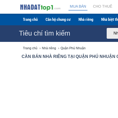
Cần bán Nhà riêng tại Quận Phú Nhuận giá rẻ mới n
MUA BÁN
CHO THUÊ
Trang chủ
Căn hộ chung cư
Nhà riêng
Nhà biệt th
Tiêu chí tìm kiếm
Nh
Trang chủ
›
Nhà riêng
›
Quận Phú Nhuận
CẦN BÁN NHÀ RIÊNG TẠI QUẬN PHÚ NHUẬN GI