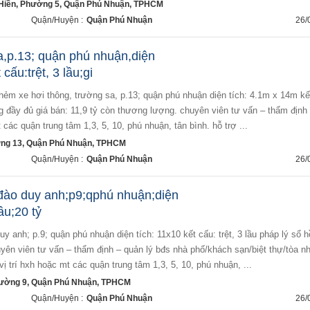
iền, Phường 5, Quận Phú Nhuận, TPHCM
Quận/Huyện :
Quận Phú Nhuận
26/
a,p.13; quận phú nhuận,diện
cấu:trệt, 3 lầu;gi
ồng đầy đủ giá bán: 11,9 tỷ còn thương lượng. chuyên viên tư vấn – thẩm định
các quận trung tâm 1,3, 5, 10, phú nhuận, tân bình. hỗ trợ ...
ng 13, Quận Phú Nhuận, TPHCM
Quận/Huyện :
Quận Phú Nhuận
26/
 đào duy anh;p9;qphú nhuận;diện
lầu;20 tỷ
uyên viên tư vấn – thẩm định – quản lý bđs nhà phố/khách sạn/biệt thự/tòa n
ị trí hxh hoặc mt các quận trung tâm 1,3, 5, 10, phú nhuận, ...
ường 9, Quận Phú Nhuận, TPHCM
Quận/Huyện :
Quận Phú Nhuận
26/