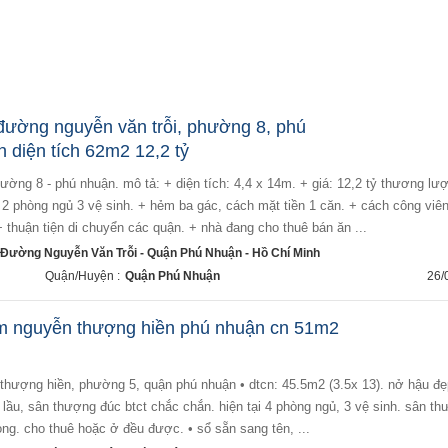
 đường nguyễn văn trỗi, phường 8, phú
h diện tích 62m2 12,2 tỷ
với 2 phòng ngủ 3 vệ sinh. + hẻm ba gác, cách mặt tiền 1 căn. + cách công viê
+ thuận tiện di chuyển các quận. + nhà đang cho thuê bán ăn ...
i Đường Nguyễn Văn Trỗi - Quận Phú Nhuận - Hồ Chí Minh
Quận/Huyện :
Quận Phú Nhuận
26/
m nguyễn thượng hiền phú nhuận cn 51m2
2 lầu, sân thượng đúc btct chắc chắn. hiện tại 4 phòng ngủ, 3 vệ sinh. sân th
òng. cho thuê hoặc ở đều được. • sổ sẵn sang tên, ...