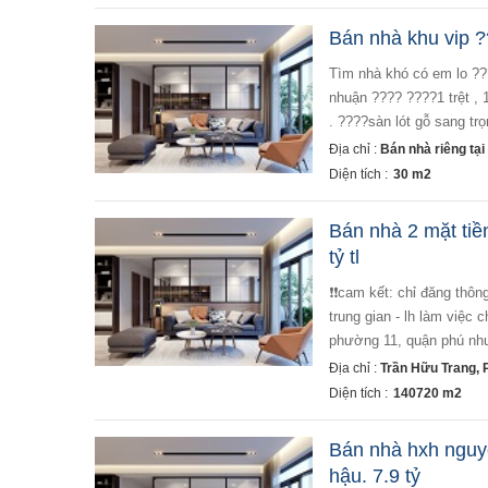
Bán nhà khu vip ?
tìm nhà khó có em lo ???? khu vip ???? căn cô giang , phú nhuận . ngay trung tâm các đường hoa của phú
nhuận ???? ????1 trệt , 1
. ????sàn lót gỗ sang trọ
Địa chỉ :
Bán nhà riêng tạ
Diện tích :
30 m2
Bán nhà 2 mặt tiền
tỷ tl
❗❗cam kết: chỉ đăng thông tin thật - nhà tốt - đang còn bán - pháp lý rỏ ràng - làm việc chính chủ - không qua
trung gian - lh làm việc 
phường 11, quận phú nhuậ
Địa chỉ :
Trần Hữu Trang,
Diện tích :
140720 m2
Bán nhà hxh nguyễ
hậu. 7.9 tỷ