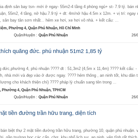
ận, 55m2, 4 tầng, nở hậu.7.9 tỷ + dt: 4m/nở hậu 4.5m x 12m. + vị trí: ngay 
 sân bay tân sơn nhất... hẻm xe hơi, xe hơi vô nhà. + kết cấu: ...
ệm, Phường 4, Quận Phú Nhuận, Hồ Chí Minh
Quận/Huyện :
Quận Phú Nhuận
26/
 thích quãng đức. phú nhuận 51m2 1,85 tỷ
 đức,phường 4, phú nhuận ???? dt : 51,3m2 (4,5m x 11,4m) ???? kết cấu: - 1
nh, nhà mới và đẹp vào ở được ngay. ???? hẻm thông , an ninh tốt, khu dân t
lượng cho khách thiện chí) ???? pháp lý chuẩn sang tên trong ...
, Phường 4, Quận Phú Nhuận, TPHCM
Quận/Huyện :
Quận Phú Nhuận
26/
ặt tiền đường trần hữu trang, diện tích
ời, gần trường học các cấp, chợ, khu phố lịch sự, an ninh, yên tĩnh rất thíc