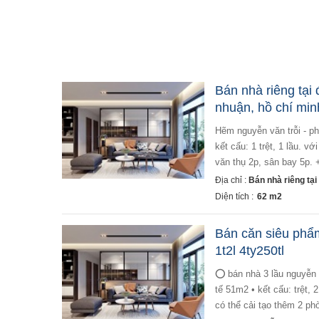
Bán nhà riêng tại
nhuận, hồ chí min
hẽm nguyễn văn trỗi - phường 8 - phú nhuận. mô tả: + diện tích: 4,4 x 14m. + giá: 12,2 tỷ thương lượng. +
kết cấu: 1 trệt, 1 lầu. 
văn thụ 2p, sân bay 5p. 
Địa chỉ :
Bán nhà riêng tạ
Diện tích :
62 m2
Bán căn siêu phẩ
1t2l 4ty250tl
⭕ bán nhà 3 lầu nguyễn thượng hiền, phường 5, quận phú nhuận • dtcn: 45.5m2 (3.5x 13). nở hậu đẹp. thực
tế 51m2 • kết cấu: trệt, 
có thể cải tạo thêm 2 ph