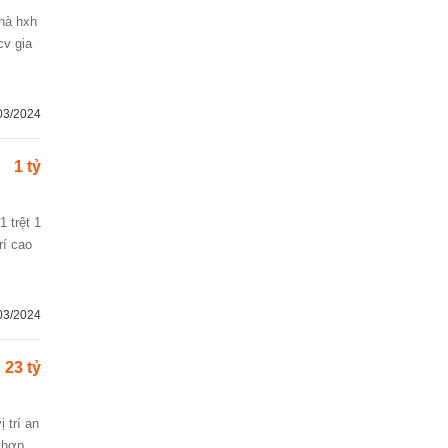
cv gia
03/2024
1 tỷ
 trệt 1
rí cao
03/2024
23 tỷ
h hợp