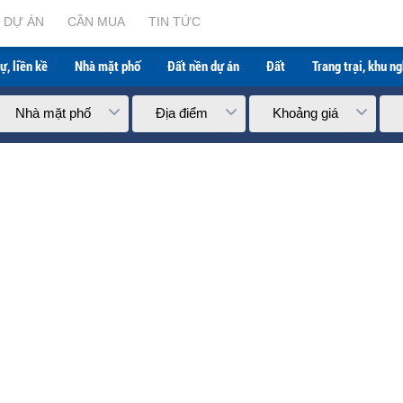
DỰ ÁN
CẦN MUA
TIN TỨC
ự, liền kề
Nhà mặt phố
Đất nền dự án
Đất
Trang trại, khu n
Nhà mặt phố
Địa điểm
Khoảng giá