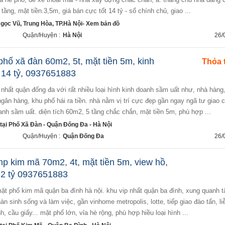
tầng, mặt tiền.3,5m, giá bán cực tốt 14 tỷ - sổ chính chủ, giao ...
ọc Vũ, Trung Hòa, TP.Hà Nội- Xem bản đồ
Quận/Huyện :
Hà Nội
26/
hố xã đàn 60m2, 5t, mặt tiền 5m, kinh
Thỏa 
 14 tỷ, 0937651883
gân hàng, khu phố hái ra tiền. nhà nằm vị trí cực đẹp gần ngay ngã tư giao c
oanh sầm uất. diện tích 60m2, 5 tầng chắc chắn, mặt tiền 5m, phù hợp ...
ại Phố Xã Đàn - Quận Đống Đa - Hà Nội
Quận/Huyện :
Quận Đống Đa
26/
p kim mã 70m2, 4t, mặt tiền 5m, view hồ,
32 tỷ 0937651883
àn sinh sống và làm việc, gần vinhome metropolis, lotte, tiếp giao đào tấn, liễ
, cầu giấy... mặt phố lớn, vỉa hè rộng, phù hợp hiều loại hình ...