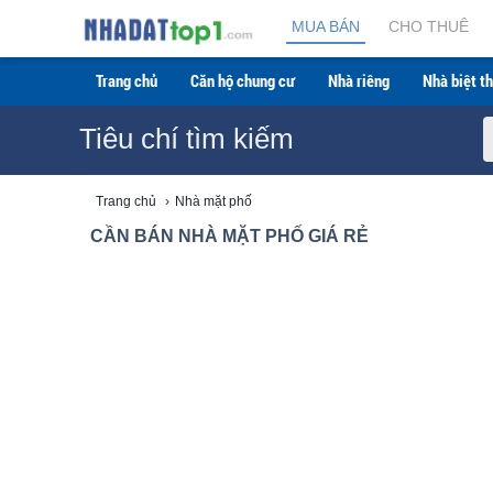
Cần bán Nhà mặt phố giá rẻ mới nhất 2026.
MUA BÁN
CHO THUÊ
Trang chủ
Căn hộ chung cư
Nhà riêng
Nhà biệt th
Tiêu chí tìm kiếm
Trang chủ
›
Nhà mặt phố
CẦN BÁN NHÀ MẶT PHỐ GIÁ RẺ