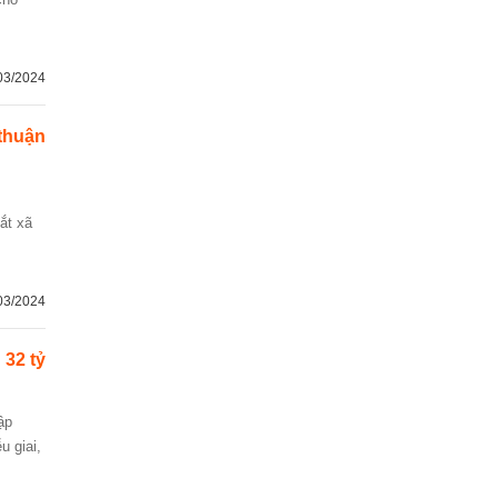
03/2024
thuận
ắt xã
03/2024
32 tỷ
u giai,