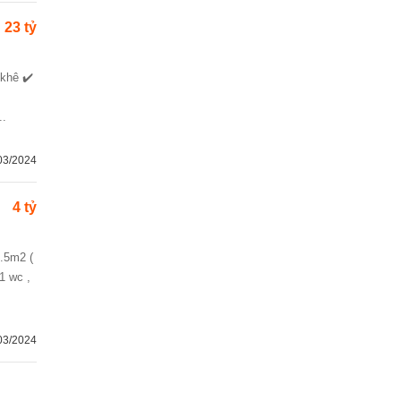
23 tỷ
 khê ✔️
..
03/2024
4 tỷ
1 wc ,
03/2024