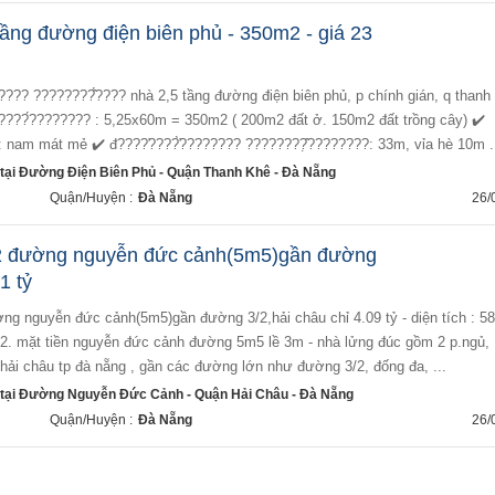
ầng đường điện biên phủ - 350m2 - giá 23
???? ????????̂́???? nhà 2,5 tầng đường điện biên phủ, p chính gián, q thanh
????́???????? : 5,25x60m = 350m2 ( 200m2 đất ở. 150m2 đất trồng cây) ✔️
: nam mát mẻ ✔️ đ????̛????̛̀???????? ????????̣̂????????: 33m, vỉa hè 10m .
 tại Đường Điện Biên Phủ - Quận Thanh Khê - Đà Nẵng
Quận/Huyện :
Đà Nẵng
26/
2 đường nguyễn đức cảnh(5m5)gần đường
1 tỷ
2. mặt tiền nguyễn đức cảnh đường 5m5 lề 3m - nhà lửng đúc gồm 2 p.ngủ, 
n hải châu tp đà nẵng , gần các đường lớn như đường 3/2, đống đa, ...
 tại Đường Nguyễn Đức Cảnh - Quận Hải Châu - Đà Nẵng
Quận/Huyện :
Đà Nẵng
26/