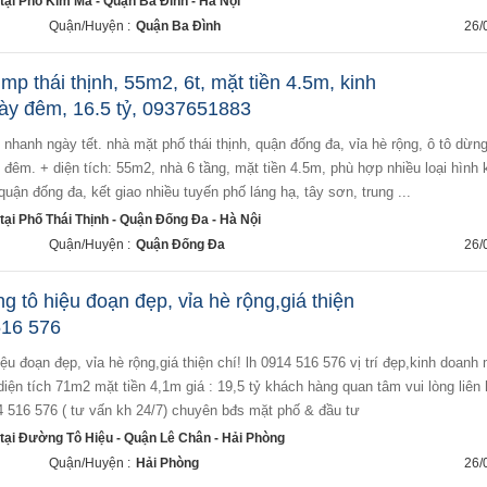
ại Phố Kim Mã - Quận Ba Đình - Hà Nội
Quận/Huyện :
Quận Ba Đình
26/
p thái thịnh, 55m2, 6t, mặt tiền 4.5m, kinh
ày đêm, 16.5 tỷ, 0937651883
đêm. + diện tích: 55m2, nhà 6 tầng, mặt tiền 4.5m, phù hợp nhiều loại hình 
 quận đống đa, kết giao nhiều tuyến phố láng hạ, tây sơn, trung ...
ại Phố Thái Thịnh - Quận Đống Đa - Hà Nội
Quận/Huyện :
Quận Đống Đa
26/
 tô hiệu đoạn đẹp, vỉa hè rộng,giá thiện
516 576
diện tích 71m2 mặt tiền 4,1m giá : 19,5 tỷ khách hàng quan tâm vui lòng liên
 516 576 ( tư vấn kh 24/7) chuyên bđs mặt phố & đầu tư
tại Đường Tô Hiệu - Quận Lê Chân - Hải Phòng
Quận/Huyện :
Hải Phòng
26/