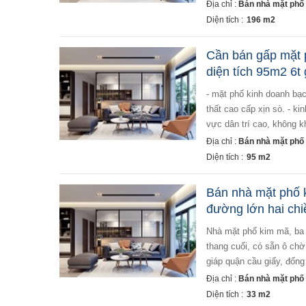
Địa chỉ :
Bán nhà mặt phố 
Diện tích :
196 m2
Cần bán gấp mặt 
diện tích 95m2 6t 
- mặt phố kinh doanh bạch thái bưởi, quá hiếm nhà bán chủ chuyển công tác cần bán gấp thiện chí bán, nội
thất cao cấp xịn sò. - k
vực dân trí cao, không khí
Địa chỉ :
Bán nhà mặt phố 
Diện tích :
95 m2
Bán nhà mặt phố k
đường lớn hai chi
nhà mặt phố kim mã, ba đình - diện tích 33m x 5 tầng, mt 4.2 - thiết kế các tầng đều thông sàn, vs, cầu
thang cuối, có sẵn ô chờ
giáp quận cầu giấy, đống
Địa chỉ :
Bán nhà mặt phố t
Diện tích :
33 m2