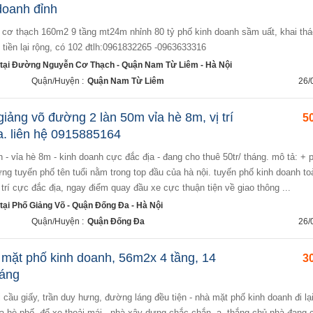
doanh đỉnh
tiền lại rộng, có 102 đtlh:0961832265 -0963633316
tại Đường Nguyễn Cơ Thạch - Quận Nam Từ Liêm - Hà Nội
Quận/Huyện :
Quận Nam Từ Liêm
26/
iảng võ đường 2 làn 50m vỉa hè 8m, vị trí
50
a. liên hệ 0915885164
ững tuyến phố tên tuổi nằm trong top đầu của hà nội. tuyến phố kinh doanh to
 trí cực đắc địa, ngay điểm quay đầu xe cực thuận tiện về giao thông ...
ại Phố Giảng Võ - Quận Đống Đa - Hà Nội
Quận/Huyện :
Quận Đống Đa
26/
 mặt phố kinh doanh, 56m2x 4 tầng, 14
30
háng
vỉa hè phố, để xe thoải mái - nhà xây dựng chắc chắn, a. thắng chủ nhà đang 