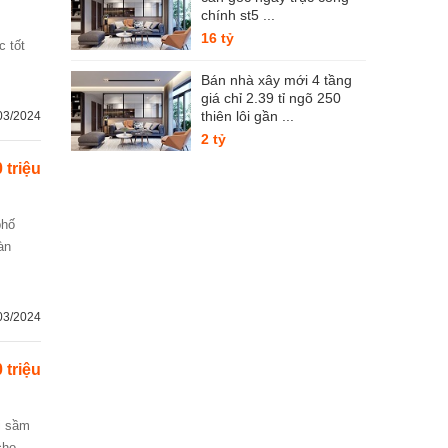
chính st5 ...
16 tỷ
Bán nhà xây mới 4 tầng
giá chỉ 2.39 tỉ ngõ 250
thiên lôi gần ...
03/2024
2 tỷ
 triệu
àn
03/2024
 triệu
cho