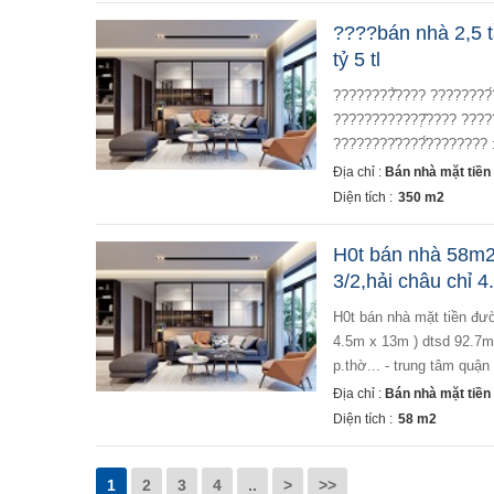
????bán nhà 2,5 t
tỷ 5 tl
????????̂̀???? ????????́
????????????̣̂???? ????
????????̛????̛́???????? 
Địa chỉ :
Bán nhà mặt tiền
Diện tích :
350 m2
H0t bán nhà 58m
3/2,hải châu chỉ 4.
h0t bán nhà mặt tiền đường nguyễn đức cảnh(5m5)gần đường 3/2,hải châu chỉ 4.09 tỷ - diện tích : 58.5m2 (
4.5m x 13m ) dtsd 92.7m
p.thờ... - trung tâm quậ
Địa chỉ :
Bán nhà mặt tiền
Diện tích :
58 m2
1
2
3
4
..
>
>>