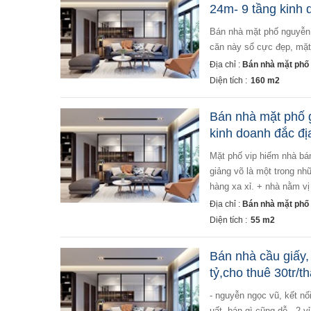
24m- 9 tầng kinh 
bán nhà mặt phố nguyễn cơ thạch 160m2 9 tầng mt24m nhỉnh 80 tỷ phố kinh doanh sầm uất, khai thác tốt
căn này sổ cực đẹp, mặt 
Địa chỉ :
Bán nhà mặt phố 
Diện tích :
160 m2
Bán nhà mặt phố g
kinh doanh đắc đị
mặt phố vip hiếm nhà bán - vỉa hè 8m - kinh doanh cực đắc địa - đang cho thuê 50tr/ tháng. mô tả: + phố
giảng võ là một trong nh
hàng xa xỉ. + nhà nằm vị
Địa chỉ :
Bán nhà mặt phố t
Diện tích :
55 m2
Bán nhà cầu giấy,
tỷ,cho thuê 30tr/t
- nguyễn ngọc vũ, kết nối cầu giấy, trần duy hưng, đường láng đều tiện - nhà mặt phố kinh doanh đi lại sầm
uất, bán gì cũng dễ - 2 