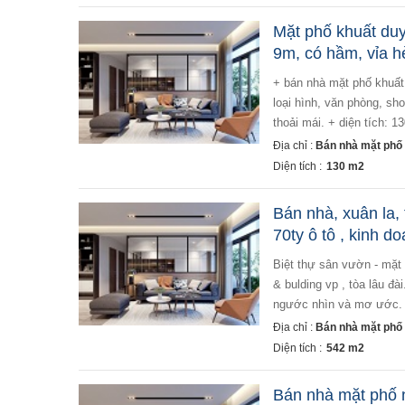
Mặt phố khuất duy 
9m, có hầm, vỉa hè
+ bán nhà mặt phố khuất duy tiến, quận thanh xuân. nhà xây 11 tầng, có hầm để xe, phù hợp kinh doanh mọi
loại hình, văn phòng, sh
thoải mái. + diện tích: 1
Địa chỉ :
Bán nhà mặt phố 
Diện tích :
130 m2
Bán nhà, xuân la,
70ty ô tô , kinh d
biệt thự sân vườn - mặt phố ngay ngã ba xuân la & lạc long quân - view hồ tây - vị trí đắc địa xây khách sạn
& bulding vp , tòa lâu đài
ngước nhìn và mơ ước. mô 
Địa chỉ :
Bán nhà mặt phố t
Diện tích :
542 m2
Bán nhà mặt phố n