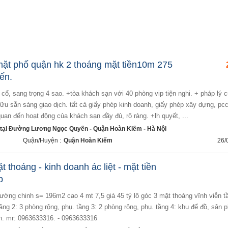
ặt phố quận hk 2 thoáng mặt tiền10m 275
ến.
u sẵn sàng giao dịch. tất cả giấy phép kinh doanh, giấy phép xây dựng, pc
quan đến hoạt động của khách sạn đầy đủ, rõ ràng. +lh quyết, ...
tại Đường Lương Ngọc Quyến - Quận Hoàn Kiếm - Hà Nội
Quận/Huyện :
Quận Hoàn Kiếm
26/
t thoáng - kinh doanh ác liệt - mặt tiền
p
ầng 2: 3 phòng rộng, phụ. tầng 3: 2 phòng rông, phụ. tầng 4: khu để đồ, sân p
lh. mr: 0963633316. - 0963633316