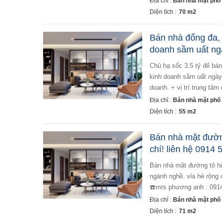
Địa chỉ :
Bán nhà mặt phố t
Diện tích :
70 m2
Bán nhà đống đa, m
doanh sầm uất ng
chủ hạ sốc 3.5 tỷ để bán nhanh ngày tết. nhà mặt phố thái thịnh, quận đống đa, vỉa hè rộng, ô tô dừng đỗ,
kinh doanh sầm uất ngày 
doanh. + vị trí trung tâm
Địa chỉ :
Bán nhà mặt phố t
Diện tích :
55 m2
Bán nhà mặt đường
chí! liên hệ 0914 
bán nhà mặt đường tô hiệu đoạn đẹp, vỉa hè rộng,giá thiện chí! lh 0914 516 576 vị trí đẹp,kinh doanh mọi
ngành nghề. vỉa hè rộng 
☎️mrs phương anh : 0914
Địa chỉ :
Bán nhà mặt phố 
Diện tích :
71 m2