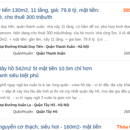
tiến 130m2, 11 tầng, giá: 79.8 tỷ, mặt tiền:
300
, cho thuê 300 triệu/th
owroom, hiện đang cho thuê 300 triệu/tháng. vỉa hè trước nhà rộng 5m, ô tô đ
30m2. + mặt tiền: gần 9m, xây 11 tầng. + giá bán: 79.8 tỷ. (có ...
tại Đường Khuất Duy Tiến - Quận Thanh Xuân - Hà Nội
Quận/Huyện :
Quận Thanh Xuân
26/
 tây hồ 542m2 5t mặt tiền 10.5m chỉ hơn
oanh siêu biệt phủ
. + đập đi xây tòa lâu đài tình ai thì sẽ víp nhất quận tây hồ, mọi đại gia đều 
tả : - vị trí ngay ngã 3 xuân la giao với lạc ...
ại Đường Xuân La - Quận Tây Hồ - Hà Nội
Quận/Huyện :
Quận Tây Hồ
26/
guyển cơ thạch, siêu hot - 160m2- mặt tiền
Thỏa 