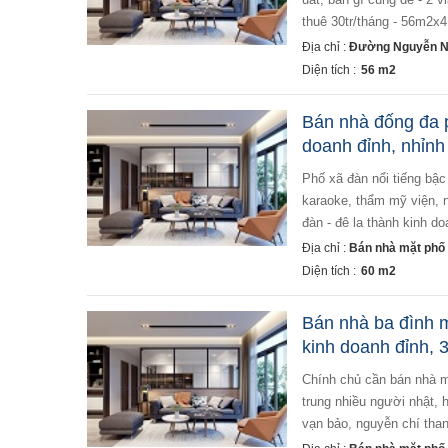
thuê 30tr/tháng - 56m2x4 
Địa chỉ :
Đường Nguyễn Ng
Diện tích :
56 m2
Bán nhà đống đa p
doanh đỉnh, nhỉnh
phố xã đàn nổi tiếng bậc nhất quận đống đa với rất nhiều loại hình kinh doanh sầm uất như, nhà hàng,
karaoke, thẩm mỹ viện, n
đàn - đê la thành kinh d
Địa chỉ :
Bán nhà mặt phố t
Diện tích :
60 m2
Bán nhà ba đình m
kinh doanh đỉnh, 
chính chủ cần bán nhà mặt phố kim mã quận ba đình hà nội. khu vip nhất quận ba đình, xung quanh tập
trung nhiều người nhật, h
vạn bảo, nguyễn chí thanh