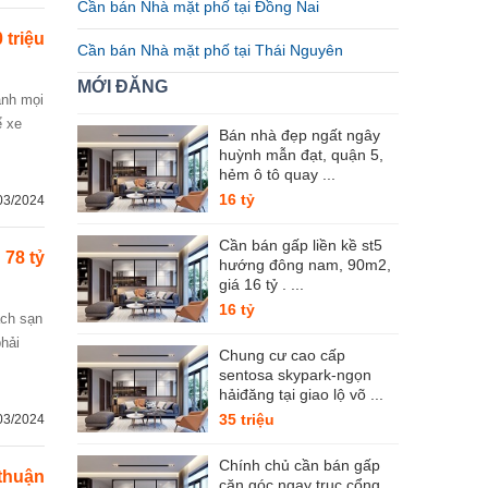
Cần bán Nhà mặt phố tại Đồng Nai
 triệu
Cần bán Nhà mặt phố tại Thái Nguyên
MỚI ĐĂNG
ể xe
Bán nhà đẹp ngất ngây
huỳnh mẫn đạt, quận 5,
hẻm ô tô quay ...
16 tỷ
03/2024
Cần bán gấp liền kề st5
78 tỷ
hướng đông nam, 90m2,
giá 16 tỷ . ...
16 tỷ
phải
Chung cư cao cấp
sentosa skypark-ngọn
hảiđăng tại giao lộ võ ...
35 triệu
03/2024
Chính chủ cần bán gấp
thuận
căn góc ngay trục cổng