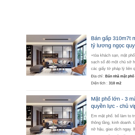
Bán gấp 310m7t m
tỷ lương ngọc quy
+tòa khách sạn, mặt phố cổ, sang trọng 4 sao. +tòa khách sạn với 40 phòng vip tiện nghi. + pháp lý cực
sạch sổ đỏ một chủ sở hữ
các giấy tờ pháp lý liên 
Địa chỉ :
Bán nhà mặt phố 
Diện tích :
310 m2
Mặt phố lớn - 3 mặ
quyền lực - chủ vi
em mặt phố. bố làm to trường chinh s= 196m2 cao 4 mt 7,5 giá 45 tỷ lô góc 3 mặt thoáng vĩnh viễn tầng 1:
thông tầng, kinh doanh. t
nở hậu, giao dịch ngay. 