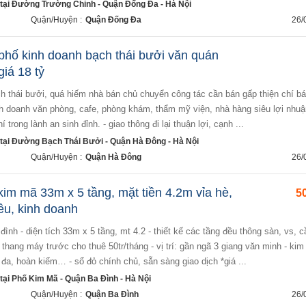
tại Đường Trường Chinh - Quận Đống Đa - Hà Nội
Quận/Huyện :
Quận Đống Đa
26/
phố kinh doanh bạch thái bưởi văn quán
giá 18 tỷ
inh doanh văn phòng, cafe, phòng khám, thẩm mỹ viện, nhà hàng siêu lợi nhuậ
 trong lành an sinh đỉnh. - giao thông đi lại thuận lợi, cạnh ...
tại Đường Bạch Thái Bưởi - Quận Hà Đông - Hà Nội
Quận/Huyện :
Quận Hà Đông
26/
im mã 33m x 5 tầng, mặt tiền 4.2m vỉa hè,
50
ều, kinh doanh
 thang máy trước cho thuê 50tr/tháng - vị trí: gần ngã 3 giang văn minh - kim
 đa, hoàn kiếm… - sổ đỏ chính chủ, sẵn sàng giao dịch *giá ...
ại Phố Kim Mã - Quận Ba Đình - Hà Nội
Quận/Huyện :
Quận Ba Đình
26/