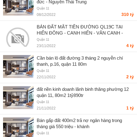
đức - Nguyễn Thái Trung
Quận 11
310 tỷ
08/12/2022
BÁN ĐẤT MẶT TIỀN ĐƯỜNG QL19C TẠI
HIỂN ĐÔNG - CANH HIỂN - VÂN CANH -
BÌNH ĐỊNH - Quoc Nguyen
Quận 11
4 tỷ
23/11/2022
Cần bán lô đất đường 3 tháng 2 nguyễn chí
thanh, p.16, quận 11 80m
Quận 11
2 tỷ
22/11/2022
đất nền kinh doanh lãnh binh thăng phường 12
quận 11, 80m2 1tỷ890tr
Quận 11
1 tỷ
21/11/2022
Bán gấp đất 400m2 trả nợ ngân hàng trong
tháng giá 550 triệu - khánh
Quận 11