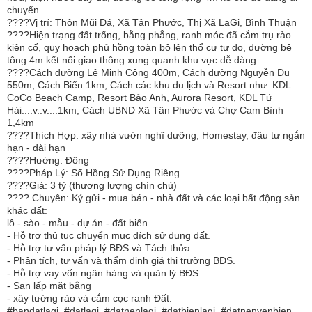
chuyển
????Vị trí: Thôn Mũi Đá, Xã Tân Phước, Thị Xã LaGi, Bình Thuận
????Hiện trạng đất trống, bằng phẳng, ranh móc đã cắm trụ rào
kiên cố, quy hoạch phủ hồng toàn bộ lên thổ cư tự do, đường bê
tông 4m kết nối giao thông xung quanh khu vực dễ dàng.
????Cách đường Lê Minh Công 400m, Cách đường Nguyễn Du
550m, Cách Biển 1km, Cách các khu du lịch và Resort như: KDL
CoCo Beach Camp, Resort Bảo Anh, Aurora Resort, KDL Tứ
Hải....v..v....1km, Cách UBND Xã Tân Phước và Chợ Cam Bình
1,4km
????Thích Hợp: xây nhà vườn nghĩ dưỡng, Homestay, đâu tư ngắn
hạn - dài hạn
????Hướng: Đông
????Pháp Lý: Sổ Hồng Sử Dụng Riêng
????Giá: 3 tỷ (thương lượng chín chủ)
???? Chuyên: Ký gửi - mua bán - nhà đất và các loại bất động sản
khác đất:
lô - sào - mẫu - dự án - đất biển.
- Hỗ trợ thủ tục chuyển mục đích sử dụng đất.
- Hỗ trợ tư vấn pháp lý BĐS và Tách thửa.
- Phân tích, tư vấn và thẩm định giá thị trường BĐS.
- Hỗ trợ vay vốn ngân hàng và quản lý BĐS
- San lấp mặt bằng
- xây tường rào và cắm cọc ranh Đất.
#bandatlagi, #datlagi, #datnenlagi, #datbienlagi, #datnenvenbien,