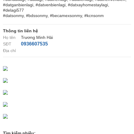
#datganbienlagi, #datvenbienlagi, #datxayhomestaylagi,
#delagi577
#datsonmy, #bdssonmy, #becamexsonmy, #kcnsonm
Thông tin liên hệ
Họ tên
Trương Minh Hải
0936607535
SĐT
Địa chỉ
Tìm kiếm nhiều: