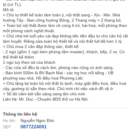
tỷ (có TL).
Mô tả:
+ Chủ tự thiết kế toàn tâm toàn ý, nội thất sang - Xịn - Mịn. Nhà
hướng Tây - Ban công hướng Đông. 2 Thang máy + 2 thang bộ.
+ Toàn bộ nội thất được làm vô cùng tỉ mỉ, hài hoà, mỗi phòng theo
một phong cách nghệ thuật.
+ Chủ nhà trẻ tuổi yêu cái đẹp không tiếc tiền đầu tư cho căn hộ rất
tâm huyết. Riêng sửa toàn bộ thiết kế và nội thất full đã hơn 1 tỷ.
+ Chủ mua 2 căn đập thông sàn, thiết kế:
- 2 ngủ (gồm 1 ngủ kèm phòng tắm master), khách, bếp, 2 vs. Có
thể thiết kế thêm.
1 ngủ tuỳ theo sd của khách.
- Các cửa sổ đều là cách âm, phòng nào cũng có ánh sáng.
- Bán kính 500m là BV Bạch Mai - các trg học nổi tiếng - UB
phường sau nhà. Hồ điều hoà Phương Liệt.
+ Chủ tặng lại toàn bộ nội thất tủ lạnh, máy giặt điều hoà, điều hoà
cây, giường tủ sẵn theo nhà. Chủ mới chỉ việc xách đồ về ở.
+ Sổ đỏ nằm két sẵn sàng sang tên chủ mới.
Liên hệ: Mr. Duc - Chuyên BDS thổ cư Hà Nội.
Thông tin liên hệ
Họ tên
Nguyễn Ngọc Đức
0877224091
SĐT