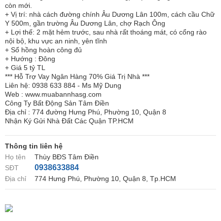
còn mới.
+ Vị trí: nhà cách đường chính Âu Dương Lân 100m, cách cầu Chữ
Y 500m, gần trường Âu Dương Lân, chợ Rạch Ông
+ Lợi thế: 2 mặt hẻm trước, sau nhà rất thoáng mát, có cổng rào
nội bộ, khu vực an ninh, yên tĩnh
+ Sổ hồng hoàn công đủ
+ Hướng : Đông
+ Giá 5 tỷ TL
*** Hỗ Trợ Vay Ngân Hàng 70% Giá Trị Nhà ***
Liên hệ: 0938 633 884 - Ms Mỹ Dung
Web : www.muabannhasg.com
Công Ty Bất Động Sản Tâm Điền
Địa chỉ : 774 đường Hưng Phú, Phường 10, Quận 8
Nhận Ký Gửi Nhà Đất Các Quận TP.HCM
Thông tin liên hệ
Họ tên
Thùy BĐS Tâm Điền
0938633884
SĐT
Địa chỉ
774 Hưng Phú, Phường 10, Quận 8, Tp.HCM