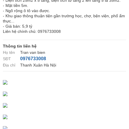
- Diện tích 25m2 x 5 tầng, diện tích từ tầng 2 lên tầng 5 là 35m2.
- Mặt tiền 5m.
- Ngõ rộng ô tô vào được.
- Khu giao thông thuận tiện gần trường học, chợ, bện viện, phố ẩm
thực...
- Giá bán: 5,9 tỷ
Liên hệ chính chủ: 0976733008
Thông tin liên hệ
Họ tên
Tran van bien
0976733008
SĐT
Địa chỉ
Thanh Xuân Hà Nội