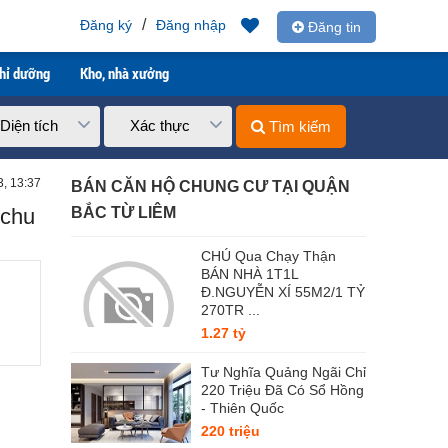
/
Đăng ký
Đăng nhập
Đăng tin
ghỉ dưỡng
Kho, nhà xưởng
Diện tích
Xác thực
Tìm kiếm
3, 13:37
BÁN CĂN HỘ CHUNG CƯ TẠI QUẬN
hchu
BẮC TỪ LIÊM
CHÚ Qua Chạy Thận
BÁN NHÀ 1T1L
Đ.NGUYỄN XÍ 55M2/1 TỶ
270TR ...
1.27 tỷ
Tư Nghĩa Quảng Ngãi Chỉ
220 Triệu Đã Có Sổ Hồng
- Thiên Quốc
220 triệu