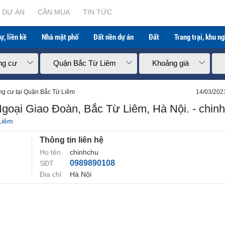
, Bắc Từ Liêm, Hà Nội. - chinhchu
DỰ ÁN
CẦN MUA
TIN TỨC
ự, liền kề
Nhà mặt phố
Đất nền dự án
Đất
Trang trại, khu n
ng cư
Quận Bắc Từ Liêm
Khoảng giá
g cư tại Quận Bắc Từ Liêm
14/03/202
goại Giao Đoàn, Bắc Từ Liêm, Hà Nội. - chin
Liêm
Thông tin liên hệ
Họ tên
chinhchu
0989890108
SĐT
Địa chỉ
Hà Nội