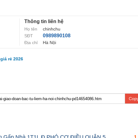
Thông tin liên hệ
Họ tên
chinhchu
0989890108
SĐT
Địa chỉ
Hà Nội
giá rẻ 2026
Copy
án Gấp Nhà 1T1L Đ.PHÓ CƠ ĐIỀU QUẬN 5
1