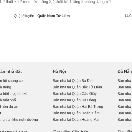
1,2 thiết kế 2 room lớn. tầng 3,4 thiết kế 1 tầng 3 phòng. tầng 5 1 ...
Quận/Huyện :
Quận Nam Từ Liêm
14/0
án nhà đất
Hà Nội
Đà Nẵ
n hộ chung cư
Bán nhà tại Quận Ba Đình
Bán nhà
à riêng
Bán nhà tại Quận Bắc Từ Liêm
Bán nhà 
 biệt thự, liền kề
Bán nhà tại Quận Cầu Giấy
Bán nhà 
à mặt phố
Bán nhà tại Quận Hà Đông
Bán nhà
t nền dự án
Bán nhà tại Quận Hai Bà Trưng
Bán nhà 
t
Bán nhà tại Quận Hoàn Kiếm
Bán nhà 
ng trại, khu nghỉ dưỡng
Bán nhà tại Quận Hoàng Mai
Bán nhà 