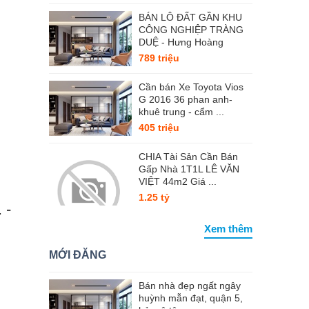
BÁN LÔ ĐẤT GẦN KHU
CÔNG NGHIỆP TRÀNG
DUỆ - Hưng Hoàng
789 triệu
Cần bán Xe Toyota Vios
G 2016 36 phan anh-
khuê trung - cẩm ...
405 triệu
CHIA Tài Sản Cần Bán
Gấp Nhà 1T1L LÊ VĂN
VIỆT 44m2 Giá ...
1.25 tỷ
 -
Xem thêm
MỚI ĐĂNG
Bán nhà đẹp ngất ngây
huỳnh mẫn đạt, quận 5,