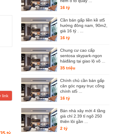
hẻm ô tô quay ...
16 tỷ
Cần bán gấp liền kề st5
hướng đông nam, 90m2,
giá 16 tỷ . ...
16 tỷ
Chung cư cao cấp
sentosa skypark-ngọn
hảiđăng tại giao lộ võ ...
35 triệu
Chính chủ cần bán gấp
căn góc ngay trục cổng
chính st5 ...
 link
16 tỷ
Bán nhà xây mới 4 tầng
giá chỉ 2.39 tỉ ngõ 250
thiên lôi gần ...
2 tỷ
.35 tỷ