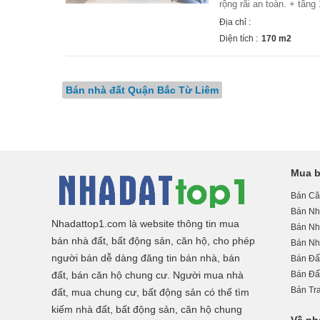
rộng rãi an toàn. + tầng 
Địa chỉ :
Diện tích :
170 m2
Bán nhà đất Quận Bắc Từ Liêm
Mua b
Bán Că
Bán Nh
Nhadattop1.com là website thông tin mua
Bán Nhà
bán nhà đất, bất động sản, căn hộ, cho phép
Bán Nh
người bán dễ dàng đăng tin bán nhà, bán
Bán Đấ
đất, bán căn hộ chung cư. Người mua nhà
Bán Đấ
Bán Tra
đất, mua chung cư, bất động sản có thể tìm
kiếm nhà đất, bất động sản, căn hộ chung