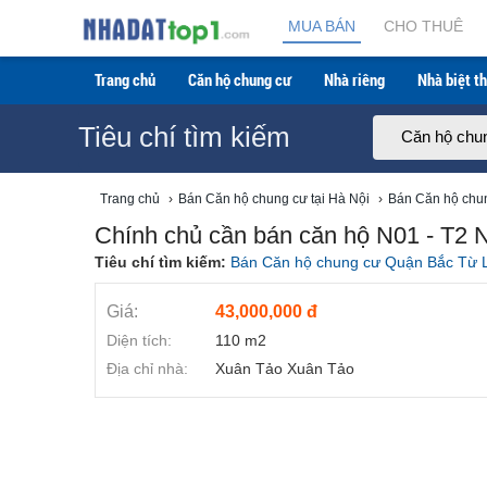
Chính chủ cần bán căn hộ N01 - T2 Ngoại Giao Đoàn
MUA BÁN
CHO THUÊ
Trang chủ
Căn hộ chung cư
Nhà riêng
Nhà biệt th
Tiêu chí tìm kiếm
Căn hộ chu
Trang chủ
›
Bán Căn hộ chung cư tại Hà Nội
›
Bán Căn hộ chun
Chính chủ cần bán căn hộ N01 - T2 N
Tiêu chí tìm kiếm:
Bán Căn hộ chung cư Quận Bắc Từ 
Giá:
43,000,000 đ
Diện tích:
110 m2
Địa chỉ nhà:
Xuân Tảo Xuân Tảo