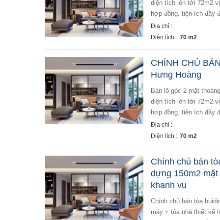
diện tích lên tới 72m2.v
hợp đồng. tiện ích đầy 
Địa chỉ :
Diện tích :
70 m2
CHÍNH CHỦ BÁN
Hưng Hoàng
bán lô góc 2 mặt thoáng đường rải nhựa appal rộng 7m giá chỉ 789tr. nằm sát khu công nghiệp tràng duệ,
diện tích lên tới 72m2.v
hợp đồng. tiện ích đầy 
Địa chỉ :
Diện tích :
70 m2
Chính chủ bán tò
dựng 150m2 mặt t
khanh vu
chính chủ bán tòa buiding mỹ đình 2: - diện tích 170m2 xây dựng 150m2 mặt tiền 10m x 5 nổi 1 hầm thang
máy + tòa nhà thiết kế 