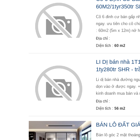
60M2/1tyr350tr S
cô 6 đinh cư bán gấp nhà đường phó cơ điều quận 5 60m2/1ty350tr, shr. -nhà còn mới dọn vào ở được
ngay. ưu tiên cho cô chú
: 60m2 (5m x 12m) nở hậ
Địa chỉ :
Diện tích :
60 m2
LI DỊ bán nhà 1T
1ty280tr SHR - t
li dị bán nhà đường nguyễn thiện thuật q3 56m2/1tỷ280_shr_chính chủ + hiện trạng nhà còn mới có thể
dọn vào ở được ngay. + 
kinh doanh mua bán và 
Địa chỉ :
Diện tích :
56 m2
BÁN LÔ ĐẤT GIÁ
bán lô góc 2 mặt thoáng đường rải nhựa appal rộng 7m giá chỉ 789tr. nằm sát khu công nghiệp tràng duệ,