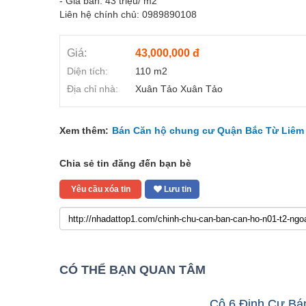
- Giá bán: 43 triệu/ m2
Liên hệ chính chủ: 0989890108
Giá:
43,000,000 đ
Diện tích:
110 m2
Địa chỉ nhà:
Xuân Tảo Xuân Tảo
Xem thêm:
Bán Căn hộ chung cư Quận Bắc Từ Liêm 
Chia sẻ tin đăng đến bạn bè
Yêu cầu xóa tin
Lưu tin
CÓ THỂ BẠN QUAN TÂM
Cô 6 Định Cư B