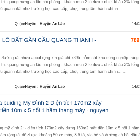
ị trí: quang hưng an lão hải phòng . khách mua 2 lô được chiết kháu 3% tổng g
đủ quanh đất như trường học các cấp, chợ, trung tâm hành chính... ...
Quận/Huyện :
Huyện An Lão
14/0
 LÔ ĐẤT GẦN CẦU QUANG THANH -
789 
ị trí: quang hưng an lão hải phòng . khách mua 2 lô được chiết kháu 3% tổng g
đủ quanh đất như trường học các cấp, chợ, trung tâm hành chính... ...
Quận/Huyện :
Huyện An Lão
14/0
a buiding Mỹ Đình 2 Diện tích 170m2 xây
iền 10m x 5 nổi 1 hầm thang máy - nguyen
hầm rộng rãi để được khoảng 50 xe máy, 3 ô tô, vỉa hè và đường có bãi đậu ô