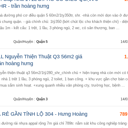
HR - trần hoàng hưng
 chung quận. - giá chính chủ: 1tỷ350 (bớt chút lộc cho khách thiện chí) - diệ
u 1m - kết cấu: 1 trệt, 1 lầu, 3 phòng ngủ, 2 wc, có sân thượng, ban ...
Quận/Huyện :
Quận 5
14/0
1L Nguyễn Thiện Thuật Q3 56m2 giá
1
rần hoàng hưng
nhà 1 trệt 1 lầu, 3 phòng ngủ, 2 toilet, 1 ban công. + khu vực gần chợ bàn c
mua sắm sinh hoạt. +xung quanh nhiều văn phòng cty, trường học, bệnh ...
Quận/Huyện :
Quận 3
14/0
 RẺ GẦN TỈNH LỘ 304 - Hưng Hoàng
789 