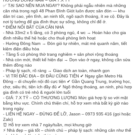
HƯỚNG ĐÔNG NAM – GIÁ 7.X TỶ
✅ TẠI SAO NÊN MUA NGAY? Không phải ngẫu nhiên mà những
căn nhà trong ngõ 48 Phan Đình Giót luôn được săn đón — khu
dân trí cao, yên tĩnh, an ninh tốt, ngõ sạch thoáng, ít xe cộ. Đây là
nơi lý tưởng để gia đình thực sự sống, không chỉ để ở.
* ĐIỂM NỔI BẬT CỦA CĂN NHÀ
- Nhà 33m2 x 5 tầng, có 3 phòng ngủ, 4 wc → Hoàn hảo cho gia
đình nhiều thế hệ hoặc cho thuê phòng linh hoạt
- Hướng Đông Nam → Đón gió tự nhiên, mát mẻ quanh năm, tiết
kiệm điện điều hòa
- Tầng 5 có phòng thờ trang nghiêm + sân phơi rộng thoáng
- Nhà còn mới, thiết kế hiện đại → Dọn vào ở ngay, không cần sửa
thêm đồng nào
- Pháp lý sạch, rõ ràng → Giao dịch an toàn, nhanh gọn
- VỊ TRÍ ĐẮC ĐỊA – ĐI ĐÂU CŨNG TIỆN ✔ Ngay gần Metro Hà
Đông – di chuyển nội đô cực tiện ✔ Gần Quang Trung, trường học,
chợ, siêu thị, tiện ích đầy đủ ✔ Ngõ thông thoáng, an ninh, phù hợp
gia đình có trẻ nhỏ & người lớn tuổi
- GIÁ: 7.X TỶ – CÓ THƯƠNG LƯỢNG Mức giá hợp lý so với mặt
bằng khu vực. Chính chủ thiện chí, hỗ trợ xem nhà bất kỳ giờ nào
trong ngày.
- LIÊN HỆ NGAY – ĐỪNG ĐỂ LỠ, Jason – 0973 935 416 (gọi hoặc
Zalo)
⏰ Hỗ trợ xem nhà 7 ngày/tuần, mọi khung giờ
⚡ Nhà đẹp – giá tốt – chính chủ – pháp lý sạch: những căn như thế