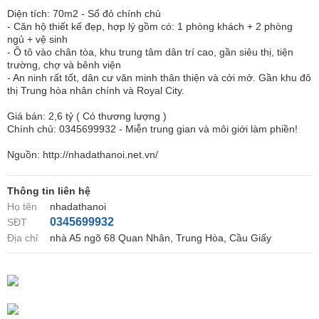
Diện tích: 70m2 - Sổ đỏ chính chủ
- Căn hộ thiết kế đẹp, hợp lý gồm có: 1 phòng khách + 2 phòng
ngủ + vệ sinh
- Ô tô vào chân tòa, khu trung tâm dân trí cao, gần siêu thị, tiện
trường, chợ và bênh viện
- An ninh rất tốt, dân cư văn minh thân thiện và cởi mở. Gần khu đô
thị Trung hòa nhân chính và Royal City.
Giá bán: 2,6 tỷ ( Có thương lượng )
Chính chủ: 0345699932 - Miễn trung gian và môi giới làm phiền!
Nguồn: http://nhadathanoi.net.vn/
Thông tin liên hệ
Họ tên
nhadathanoi
0345699932
SĐT
Địa chỉ
nhà A5 ngõ 68 Quan Nhân, Trung Hòa, Cầu Giấy