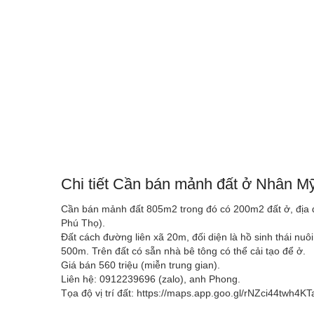
Chi tiết Cần bán mảnh đất ở Nhân Mỹ
Cần bán mảnh đất 805m2 trong đó có 200m2 đất ở, địa đ
Phú Thọ).
Đất cách đường liên xã 20m, đối diện là hồ sinh thái nu
500m. Trên đất có sẵn nhà bê tông có thể cải tạo để ở.
Giá bán 560 triệu (miễn trung gian).
Liên hệ: 0912239696 (zalo), anh Phong.
Tọa độ vị trí đất: https://maps.app.goo.gl/rNZci44twh4K