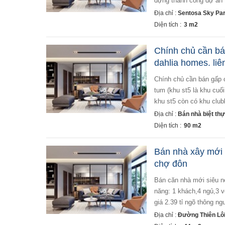
dựng thành công dự án t
Địa chỉ :
Sentosa Sky Par
Diện tích :
3 m2
Chính chủ cần bá
dahlia homes. li
chính chủ cần bán gấp căn st5 dahlia homes, diện tích: 6x15m. hướng cửa vào: tây bắc. xây thô 4 tầng, 1
tum (khu st5 là khu cuố
khu st5 còn có khu clubh
Địa chỉ :
Bán nhà biệt thự
Diện tích :
90 m2
Bán nhà xây mới 4
chợ đôn
bán căn nhà mới siêu nét 4 tầng cấp chính ô.tô cách nhà hơn 50m chỉ hơn 2 tỷ. mặt tiền : gần 4m công
năng: 1 khách,4 ngủ,3 v
giá 2.39 tỉ ngõ thông n
Địa chỉ :
Đường Thiên Lôi