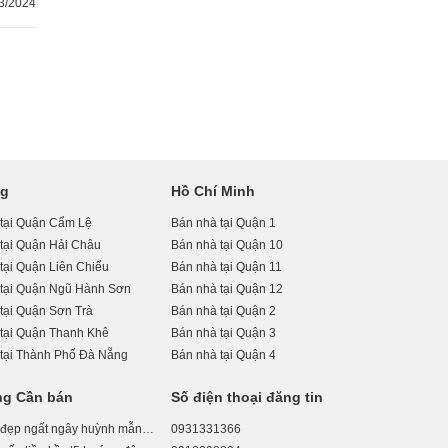
3/2024
ng
Hồ Chí Minh
 tại Quận Cẩm Lệ
Bán nhà tại Quận 1
tại Quận Hải Châu
Bán nhà tại Quận 10
tại Quận Liên Chiểu
Bán nhà tại Quận 11
 tại Quận Ngũ Hành Sơn
Bán nhà tại Quận 12
tại Quận Sơn Trà
Bán nhà tại Quận 2
tại Quận Thanh Khê
Bán nhà tại Quận 3
tại Thành Phố Đà Nẵng
Bán nhà tại Quận 4
ng Cần bán
Số điện thoại đăng tin
Bán nhà đẹp ngất ngây huỳnh mẫn đạt, quận 5, hẻm ô tô quay đầu, gần mặt tiền, 5 tầng chỉ 16 tỷ
0931331366