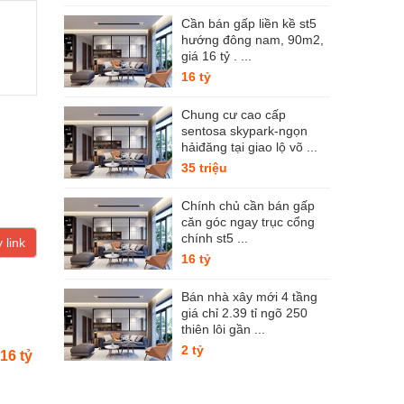
Cần bán gấp liền kề st5
hướng đông nam, 90m2,
giá 16 tỷ . ...
16 tỷ
Chung cư cao cấp
sentosa skypark-ngọn
hảiđăng tại giao lộ võ ...
35 triệu
Chính chủ cần bán gấp
căn góc ngay trục cổng
chính st5 ...
 link
16 tỷ
Bán nhà xây mới 4 tầng
giá chỉ 2.39 tỉ ngõ 250
thiên lôi gần ...
2 tỷ
16 tỷ