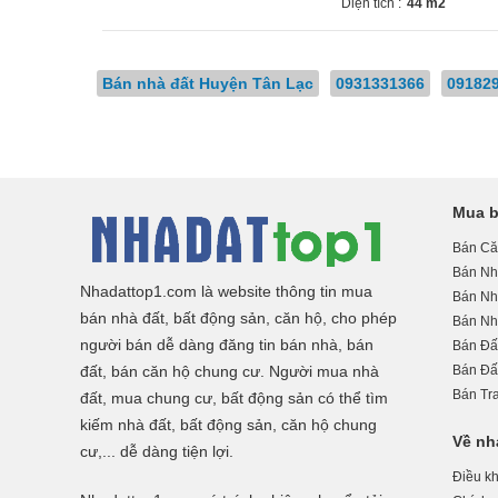
Diện tích :
44 m2
Bán nhà đất Huyện Tân Lạc
0931331366
09182
Mua b
Bán Că
Bán Nh
Nhadattop1.com là website thông tin mua
Bán Nhà
bán nhà đất, bất động sản, căn hộ, cho phép
Bán Nh
người bán dễ dàng đăng tin bán nhà, bán
Bán Đấ
đất, bán căn hộ chung cư. Người mua nhà
Bán Đấ
Bán Tra
đất, mua chung cư, bất động sản có thể tìm
kiếm nhà đất, bất động sản, căn hộ chung
Về nh
cư,... dễ dàng tiện lợi.
Điều k