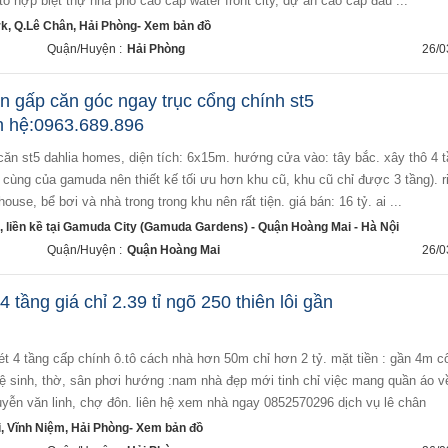
ổ hợp biệt thự nhà phố cao cấp water front city, dự án cao cấp đầu ...
k, Q.Lê Chân, Hải Phòng- Xem bản đồ
Quận/Huyện :
Hải Phòng
26/0
n gấp căn góc ngay trục cổng chính st5
ên hệ:0963.689.896
i cùng của gamuda nên thiết kế tối ưu hơn khu cũ, khu cũ chỉ được 3 tầng). r
ouse, bể bơi và nhà trong trong khu nên rất tiện. giá bán: 16 tỷ. ai ...
, liền kề tại Gamuda City (Gamuda Gardens) - Quận Hoàng Mai - Hà Nội
Quận/Huyện :
Quận Hoàng Mai
26/0
 tầng giá chỉ 2.39 tỉ ngõ 250 thiên lôi gần
ệ sinh, thờ, sân phơi hướng :nam nhà đẹp mới tinh chỉ việc mang quần áo v
guyễn văn linh, chợ đôn. liên hệ xem nhà ngay 0852570296 dịch vụ lê chân
, Vĩnh Niệm, Hải Phòng- Xem bản đồ