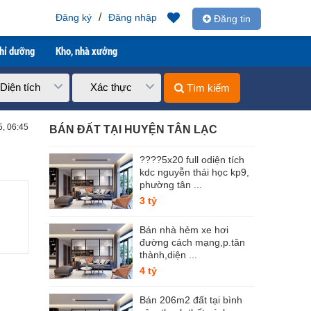
/
Đăng ký
Đăng nhập
Đăng tin
ghỉ dưỡng
Kho, nhà xưởng
Diện tích
Xác thực
Tìm kiếm
5, 06:45
BÁN ĐẤT TẠI HUYỆN TÂN LẠC
????5x20 full odiện tích
kdc nguyễn thái học kp9,
phường tân ...
3 tỷ
Bán nhà hẻm xe hơi
đường cách mạng,p.tân
thành,diện ...
4 tỷ
Bán 206m2 đất tại bình