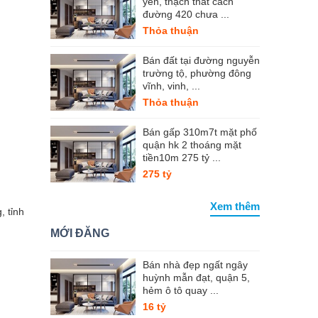
yên, thạch thất cách
đường 420 chưa ...
Thỏa thuận
Bán đất tại đường nguyễn
trường tộ, phường đông
vĩnh, vinh, ...
Thỏa thuận
Bán gấp 310m7t mặt phố
quận hk 2 thoáng mặt
tiền10m 275 tỷ ...
275 tỷ
Xem thêm
, tỉnh
MỚI ĐĂNG
Bán nhà đẹp ngất ngây
huỳnh mẫn đạt, quận 5,
hẻm ô tô quay ...
16 tỷ