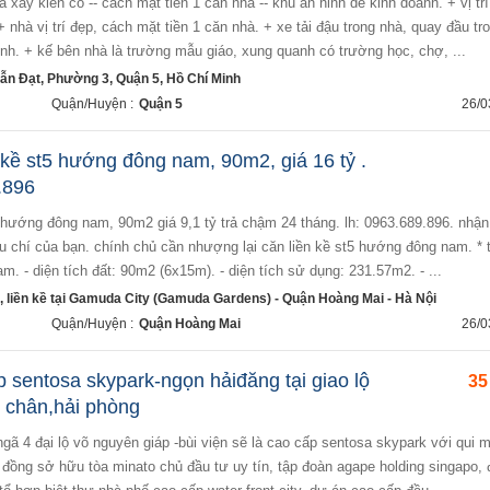
 nhà vị trí đẹp, cách mặt tiền 1 căn nhà. + xe tải đậu trong nhà, quay đầu tr
inh. + kế bên nhà là trường mẫu giáo, xung quanh có trường học, chợ, ...
n Đạt, Phường 3, Quận 5, Hồ Chí Minh
Quận/Huyện :
Quận 5
26/0
 kề st5 hướng đông nam, 90m2, giá 16 tỷ .
.896
iêu chí của bạn. chính chủ cần nhượng lại căn liền kề st5 hướng đông nam. * 
m. - diện tích đất: 90m2 (6x15m). - diện tích sử dụng: 231.57m2. - ...
, liền kề tại Gamuda City (Gamuda Gardens) - Quận Hoàng Mai - Hà Nội
Quận/Huyện :
Quận Hoàng Mai
26/0
 sentosa skypark-ngọn hảiđăng tại giao lộ
35
ê chân,hải phòng
- đồng sở hữu tòa minato chủ đầu tư uy tín, tập đoàn agape holding singapo,