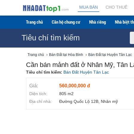
Cần bán mảnh đất ở Nhân Mỹ, Tân Lạc, Hòa Bình - L
MUA BÁN
CHO THUÊ
Trang chủ
Căn hộ chung cư
Nhà riêng
Nhà biệt th
Tiêu chí tìm kiếm
Trang chủ
›
Bán Đất tại Hòa Bình
›
Bán Đất tại Huyện Tân Lạc
Cần bán mảnh đất ở Nhân Mỹ, Tân Lạ
Tiêu chí tìm kiếm:
Bán Đất Huyện Tân Lạc
Giá:
560,000,000 đ
Diện tích:
805 m2
Địa chỉ nhà:
Đường Quốc Lộ 12B, Nhân mỹ