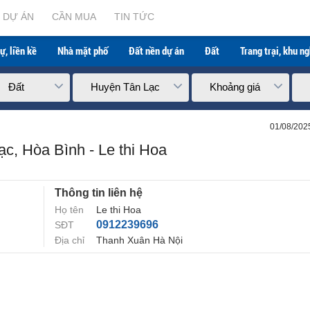
e thi Hoa
DỰ ÁN
CẦN MUA
TIN TỨC
ự, liền kề
Nhà mặt phố
Đất nền dự án
Đất
Trang trại, khu n
Đất
Huyện Tân Lạc
Khoảng giá
01/08/202
c, Hòa Bình - Le thi Hoa
Thông tin liên hệ
Họ tên
Le thi Hoa
0912239696
SĐT
Địa chỉ
Thanh Xuân Hà Nội