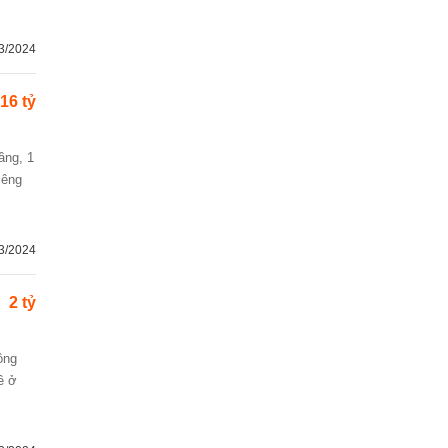
3/2024
16 tỷ
iêng
3/2024
2 tỷ
ề ở