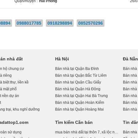
Quận/Huyện :
Hải Phòng
26/0
98894
0988017785
0918298894
0852570296
án nhà đất
Hà Nội
Đà Nẵ
n hộ chung cư
Bán nhà tại Quận Ba Đình
Bán nhà
à riêng
Bán nhà tại Quận Bắc Từ Liêm
Bán nhà 
 biệt thự, liền kề
Bán nhà tại Quận Cầu Giấy
Bán nhà 
à mặt phố
Bán nhà tại Quận Hà Đông
Bán nhà
t nền dự án
Bán nhà tại Quận Hai Bà Trưng
Bán nhà 
t
Bán nhà tại Quận Hoàn Kiếm
Bán nhà 
ng trại, khu nghỉ dưỡng
Bán nhà tại Quận Hoàng Mai
Bán nhà 
adattop1.com
Tìm kiếm Cần bán
Tin đă
hoản sử dụng
mua bán nhà đất tại thôn 7, xã lộc nam, huyện bảo lâm, tỉnh lâm đồng