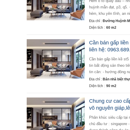
hẻm ô tô quay đầu -- nhà xây kiên cố -- cách mặt tiền 1 căn nhà -- khu an ninh dễ kinh doanh. + vị trí:
huỳnh mẫn đạt, p3, q5. +
hẻm, khu yên tĩnh, an n
Địa chỉ :
Đường Huỳnh Mẫ
Diện tích :
60 m2
Cần bán gấp liền
liên hệ: 0963.689
cần bán gấp liền kề st5 hướng đông nam, 90m2 giá 9,1 tỷ trả chậm 24 tháng. lh: 0963.689.896. nhận thông
tin bất động sản theo t
tin căn: - hướng đông na
Địa chỉ :
Bán nhà biệt thự
Diện tích :
90 m2
Chung cư cao cấp
võ nguyên giáp,l
phân khúc siêu cấp tại ngã 4 đại lộ võ nguyên giáp -bùi viện sẽ là cao cấp sentosa skypark với qui mô: -
chủ đầu tư : singapore 