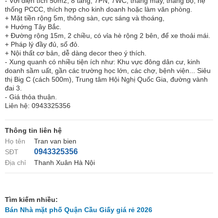
- Với diện tích 50m2, 8 tầng, 7PN, 7WC, thang máy, thang bộ, hệ
thống PCCC, thích hợp cho kinh doanh hoặc làm văn phòng.
+ Mặt tiền rộng 5m, thông sàn, cực sáng và thoáng,
+ Hướng Tây Bắc.
+ Đường rộng 15m, 2 chiều, có vỉa hè rộng 2 bên, để xe thoải mái.
+ Pháp lý đầy đủ, sổ đỏ.
+ Nội thất cơ bản, dễ dàng decor theo ý thích.
- Xung quanh có nhiều tiện ích như: Khu vực đông dân cư, kinh
doanh sầm uất, gần các trường học lớn, các chợ, bệnh viện... Siêu
thị Big C (cách 500m), Trung tâm Hội Nghị Quốc Gia, đường vành
đai 3.
- Giá thỏa thuận.
Liên hệ: 0943325356
Thông tin liên hệ
Họ tên
Tran van bien
0943325356
SĐT
Địa chỉ
Thanh Xuân Hà Nội
Tìm kiếm nhiều:
Bán Nhà mặt phố Quận Cầu Giấy giá rẻ 2026