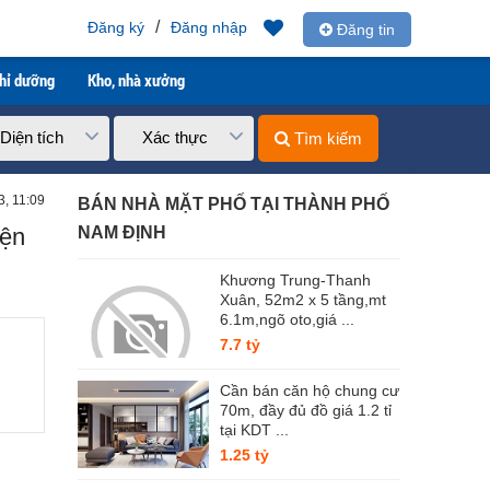
Nguyễn Văn Thành
/
Đăng ký
Đăng nhập
Đăng tin
ghỉ dưỡng
Kho, nhà xưởng
Diện tích
Xác thực
Tìm kiếm
3, 11:09
BÁN NHÀ MẶT PHỐ TẠI THÀNH PHỐ
iện
NAM ĐỊNH
Khương Trung-Thanh
Xuân, 52m2 x 5 tầng,mt
6.1m,ngõ oto,giá ...
7.7 tỷ
Cần bán căn hộ chung cư
70m, đầy đủ đồ giá 1.2 tỉ
tại KDT ...
1.25 tỷ