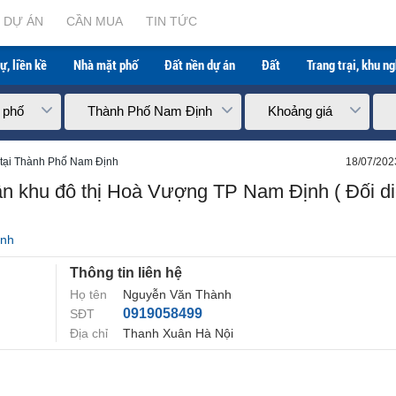
à Vượng TP Nam Định ( Đối diện Cung thể thao) - 
DỰ ÁN
CẦN MUA
TIN TỨC
ự, liền kề
Nhà mặt phố
Đất nền dự án
Đất
Trang trại, khu n
 phố
Thành Phố Nam Định
Khoảng giá
tại Thành Phố Nam Định
18/07/202
n khu đô thị Hoà Vượng TP Nam Định ( Đối d
ịnh
Thông tin liên hệ
Họ tên
Nguyễn Văn Thành
0919058499
SĐT
Địa chỉ
Thanh Xuân Hà Nội