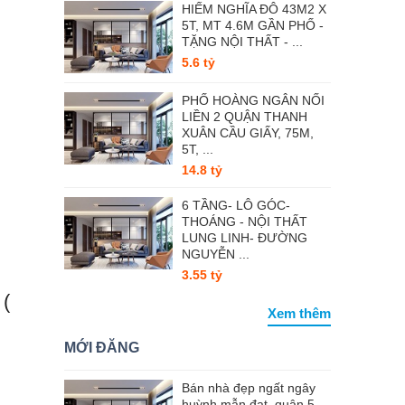
HIẾM NGHĨA ĐÔ 43M2 X
5T, MT 4.6M GẦN PHỐ -
TẶNG NỘI THẤT - ...
5.6 tỷ
PHỐ HOÀNG NGÂN NỐI
LIỀN 2 QUẬN THANH
XUÂN CẦU GIẤY, 75M,
5T, ...
14.8 tỷ
6 TẦNG- LÔ GÓC-
THOÁNG - NỘI THẤT
LUNG LINH- ĐƯỜNG
NGUYỄN ...
3.55 tỷ
 (
Xem thêm
MỚI ĐĂNG
Bán nhà đẹp ngất ngây
huỳnh mẫn đạt, quận 5,