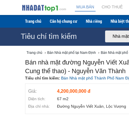
Bán nhà mặt đường Nguyễn Viết Xuân khu đô thị Ho
MUA BÁN
CHO THUÊ
Trang chủ
Căn hộ chung cư
Nhà riêng
Nhà biệt th
Tiêu chí tìm kiếm
Nhà mặt
Trang chủ
›
Bán Nhà mặt phố tại Nam Định
›
Bán Nhà mặt phố 
Bán nhà mặt đường Nguyễn Viết Xuâ
Cung thể thao) - Nguyễn Văn Thành
Tiêu chí tìm kiếm:
Bán Nhà mặt phố Thành Phố Nam Đ
Giá:
4,200,000,000 đ
Diện tích:
67 m2
Địa chỉ nhà:
Đường Nguyễn Viết Xuân, Lộc Vượng