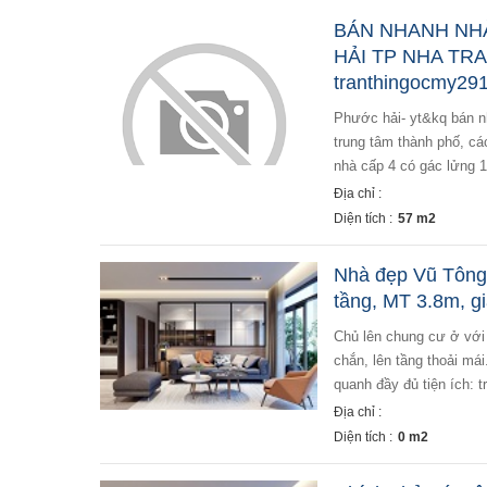
BÁN NHANH NH
HẢI TP NHA TRA
tranthingocmy2
phước hải- yt&kq bán nhanh nhà hẻm hương điền phường phước hải tp nha trang giá 1tỷ650 . vị trí: nằm
trung tâm thành phố, cá
nhà cấp 4 có gác lửng 
Địa chỉ :
Diện tích :
57 m2
Nhà đẹp Vũ Tông 
tầng, MT 3.8m, gi
chủ lên chung cư ở với con cháu nên cần bán gấp căn nhà đẹp ở vũ tông phan. nhà chủ xây nên rất chắc
chắn, lên tầng thoải má
quanh đầy đủ tiện ích: t
Địa chỉ :
Diện tích :
0 m2