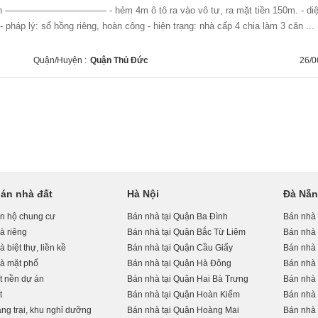
ệu/th ——————————— - hẻm 4m ô tô ra vào vô tư, ra mặt tiền 150m. - di
- pháp lý: sổ hồng riêng, hoàn công - hiện trạng: nhà cấp 4 chia làm 3 căn ...
Quận/Huyện :
Quận Thủ Đức
26/0
án nhà đất
Hà Nội
Đà Nẵ
n hộ chung cư
Bán nhà tại Quận Ba Đình
Bán nhà
à riêng
Bán nhà tại Quận Bắc Từ Liêm
Bán nhà 
 biệt thự, liền kề
Bán nhà tại Quận Cầu Giấy
Bán nhà 
à mặt phố
Bán nhà tại Quận Hà Đông
Bán nhà
t nền dự án
Bán nhà tại Quận Hai Bà Trưng
Bán nhà 
t
Bán nhà tại Quận Hoàn Kiếm
Bán nhà 
ng trại, khu nghỉ dưỡng
Bán nhà tại Quận Hoàng Mai
Bán nhà 