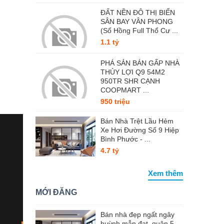
ĐẤT NỀN ĐÔ THỊ BIỂN
SÂN BAY VÂN PHONG
(Sổ Hồng Full Thổ Cư ...
1.1 tỷ
PHÁ SẢN BÁN GẤP NHÀ
THỦY LỢI Q9 54M2
950TR SHR CẠNH
COOPMART ...
950 triệu
Bán Nhà Trệt Lầu Hẻm
Xe Hơi Đường Số 9 Hiệp
Bình Phước - ...
4.7 tỷ
Xem thêm
MỚI ĐĂNG
Bán nhà đẹp ngất ngây
huỳnh mẫn đạt, quận 5,