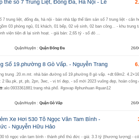
 thể số 7 Trung Liệt, Đống Đa, Hà Nội - Lê
2
 gồm 03 phòng ngủ, 01 khách, 01 bếp, 02 vệ sinh, 02 ban công... - khu trung 
 viện tiện đi lại sinh hoạt. - giá bán: 2,65 tỷ - sổ đỏ ...
Quận/Huyện :
Quận Đống Đa
26/0
 Số 19.phường 8 Gò Vấp. - Nguyễn Trang
6
u: 2 lầu.pk, pt, pb, 2pn, 3wc, - vị trí đẹp, - sổ mới 2023 vuông đẹp, hoàn công
☎️:alo:0933361881:trang nhà phố. #govap #phunhuan #quan12
Quận/Huyện :
Quận Gò Vấp
26/0
ẻm Xe Hơi 530 Tô Ngọc Vân Tam Bình -
ức - Nguyễn Hữu Hảo