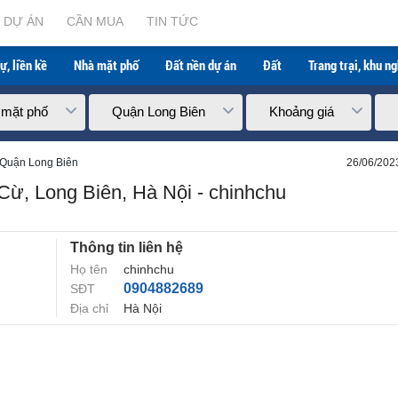
Hà Nội - chinhchu
DỰ ÁN
CẦN MUA
TIN TỨC
ự, liền kề
Nhà mặt phố
Đất nền dự án
Đất
Trang trại, khu n
 mặt phố
Quận Long Biên
Khoảng giá
 Quận Long Biên
26/06/202
ừ, Long Biên, Hà Nội - chinhchu
Thông tin liên hệ
Họ tên
chinhchu
0904882689
SĐT
Địa chỉ
Hà Nội