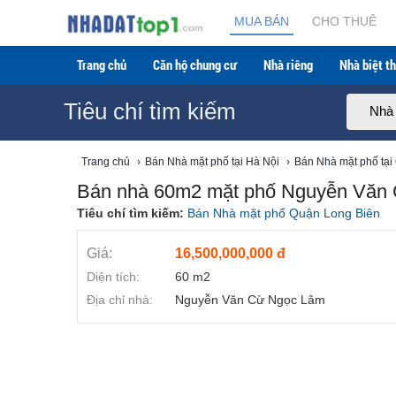
Bán nhà 60m2 mặt phố Nguyễn Văn Cừ, Long Biên, 
MUA BÁN
CHO THUÊ
Trang chủ
Căn hộ chung cư
Nhà riêng
Nhà biệt th
Tiêu chí tìm kiếm
Nhà
Trang chủ
›
Bán Nhà mặt phố tại Hà Nội
›
Bán Nhà mặt phố tại
Bán nhà 60m2 mặt phố Nguyễn Văn C
Tiêu chí tìm kiếm:
Bán Nhà mặt phố Quận Long Biên
Giá:
16,500,000,000 đ
Diện tích:
60 m2
Địa chỉ nhà:
Nguyễn Văn Cừ Ngọc Lâm