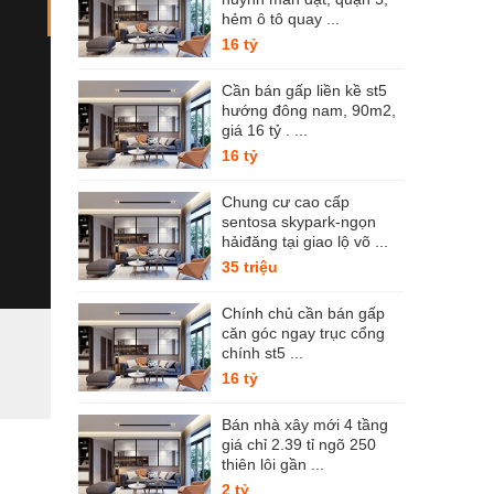
hẻm ô tô quay ...
16 tỷ
Cần bán gấp liền kề st5
hướng đông nam, 90m2,
giá 16 tỷ . ...
16 tỷ
Chung cư cao cấp
sentosa skypark-ngọn
hảiđăng tại giao lộ võ ...
35 triệu
Chính chủ cần bán gấp
căn góc ngay trục cổng
chính st5 ...
16 tỷ
Bán nhà xây mới 4 tầng
giá chỉ 2.39 tỉ ngõ 250
thiên lôi gần ...
2 tỷ