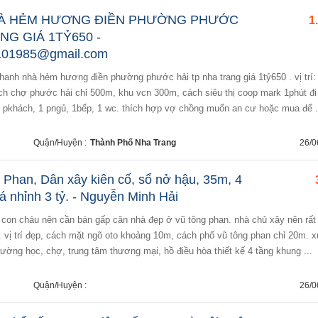
À HẺM HƯƠNG ĐIỀN PHƯỜNG PHƯỚC
1
NG GIÁ 1TỶ650 -
9101985@gmail.com
ch chợ phước hải chỉ 500m, khu vcn 300m, cách siêu thị coop mark 1phút đi 
1 pkhách, 1 pngủ, 1bếp, 1 wc. thích hợp vợ chồng muốn an cư hoặc mua để .
Quận/Huyện :
Thành Phố Nha Trang
26/0
Phan, Dân xây kiên cố, sổ nở hậu, 35m, 4
á nhỉnh 3 tỷ. - Nguyễn Minh Hải
i. vị trí đẹp, cách mặt ngõ oto khoảng 10m, cách phố vũ tông phan chỉ 20m. 
rường học, chợ, trung tâm thương mại, hồ điều hòa thiết kế 4 tầng khung ...
Quận/Huyện :
26/0