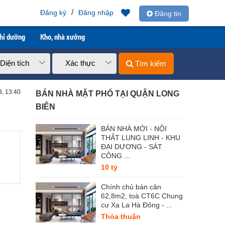
/
Đăng ký
Đăng nhập
Đăng tin
ghỉ dưỡng
Kho, nhà xưởng
Diện tích
Xác thực
Tìm kiếm
3, 13:40
BÁN NHÀ MẶT PHỐ TẠI QUẬN LONG
BIÊN
BÁN NHÀ MỚI - NỘI
THẤT LUNG LINH - KHU
ĐẠI DƯƠNG - SÁT
CÔNG ...
10 tỷ
Chính chủ bán căn
62,8m2, toà CT6C Chung
cư Xa La Hà Đông - ...
Thỏa thuận