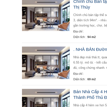
Chính chủ Bán tập
Thị Thúy
chính chủ bán tập thể số 7 trung liệt, đống đa, hà nội - bán nhà tập thể lâm sản số 7 trung liệt - căn hộ tầng
3, diện tích 94m². - nhà
gần trường học, chợ, bệnh
Địa chỉ :
Diện tích :
94 m2
. NHÀ BÁN Đường
nhà đẹp mái thái.tt, quang trung .20.m.mt. nhà bán đường số 19.phường 8 gò vấp. +dt:69m2. 4.2×16.5.giá
6.55 tỷ. mô tả: - kết cấ
đủ, công chứng nhanh. 
Địa chỉ :
Diện tích :
69 m2
Bán Nhà Cấp 4 H
Thành Phố Thủ Đ
nhà cấp 4 hẻm xe hơi 530 tô ngọc vân tam bình - thành phố thủ đức - giá: 3.3 tỷ (thương lượng) - có 3 căn