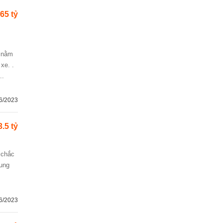
.65 tỷ
xe. .
..
6/2023
3.5 tỷ
xung
6/2023