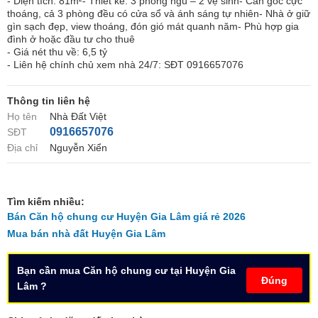
- Diện tích: 81m²- Thiết kế: 3 phòng ngủ – 2 vệ sinh- Căn góc cực
thoáng, cả 3 phòng đều có cửa sổ và ánh sáng tự nhiên- Nhà ở giữ
gìn sạch đẹp, view thoáng, đón gió mát quanh năm- Phù hợp gia
đình ở hoặc đầu tư cho thuê
- Giá nét thu về: 6,5 tỷ
- Liên hệ chính chủ xem nhà 24/7: SĐT 0916657076
Thông tin liên hệ
Họ tên
Nhà Đất Việt
0916657076
SĐT
Địa chỉ
Nguyễn Xiển
Tìm kiếm nhiều:
Bán Căn hộ chung cư Huyện Gia Lâm giá rẻ 2026
Mua bán nhà đất Huyện Gia Lâm
Bạn cần mua Căn hộ chung cư tại Huyện Gia
Đúng
Lâm ?