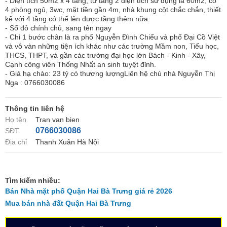
- Diện tích 50m2 x 4 tầng, từ tầng 2 diện tích sử dụng là 60m2, có
4 phòng ngủ, 3wc, mặt tiền gần 4m, nhà khung cột chắc chắn, thiết
kế với 4 tầng có thể lên được tầng thêm nữa.
- Sổ đỏ chính chủ, sang tên ngay
- Chỉ 1 bước chân là ra phố Nguyễn Đình Chiểu và phố Đại Cồ Việt
và vô vàn những tiện ích khác như các trường Mầm non, Tiểu học,
THCS, THPT, và gần các trường đại học lớn Bách - Kinh - Xây,
Cạnh công viên Thống Nhất an sinh tuyệt đỉnh.
- Giá hạ chào: 23 tỷ có thương lượngLiên hệ chủ nhà Nguyễn Thị
Nga : 0766030086
Thông tin liên hệ
Họ tên
Tran van bien
0766030086
SĐT
Địa chỉ
Thanh Xuân Hà Nội
Tìm kiếm nhiều:
Bán Nhà mặt phố Quận Hai Bà Trưng giá rẻ 2026
Mua bán nhà đất Quận Hai Bà Trưng